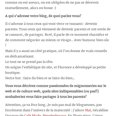
comme on est soeurs, on est obligées de ne pas se décevoir
mutuellement, alors on bosse :)
A qui s’adresse votre blog, de quoi parlez vous?
Il s'adresse à tous ceux qui vont vivre ce tsunami : devenir
parents. Tous ceux qui viennent de devenir parents et ont envie de
se rassurer, de partager. Bref, il parle de ce moment charnière et
de comment négocier au mieux ce virage... Avec humour bien sûr
!
Mais il y a aussi un côté pratique, où l'on donne de vrais conseils
en dédramatisant.
Le tout ne se prend pas la tête.
On soigne l'esthétique du site, et Florence a développé sa petite
boutique.
Notre but : faire du bien et se faire du bien...
Vous vous décrivez comme passionnées de mignonneries sur le
web et de culture web, quels sites indispensables (ou pas!!)
souhaiteriez vous faire partager à tous les parents?
Attention, ça va être long...Je suis pas mal de blogueuses, pas
forcément dans l'univers de la maternité : j'adore
Mai
, Géraldine
Dormoy de
Café Mode
,
Penséesbycaro
. En illustration, j'aime