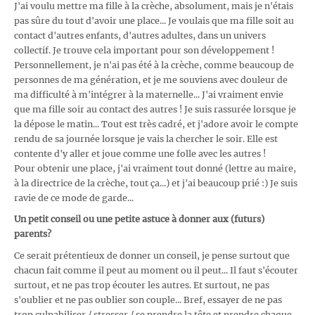
J'ai voulu mettre ma fille à la crèche, absolument, mais je n'étais
pas sûre du tout d'avoir une place... Je voulais que ma fille soit au
contact d'autres enfants, d'autres adultes, dans un univers
collectif. Je trouve cela important pour son développement !
Personnellement, je n'ai pas été à la crèche, comme beaucoup de
personnes de ma génération, et je me souviens avec douleur de
ma difficulté à m'intégrer à la maternelle... J'ai vraiment envie
que ma fille soir au contact des autres ! Je suis rassurée lorsque je
la dépose le matin... Tout est très cadré, et j'adore avoir le compte
rendu de sa journée lorsque je vais la chercher le soir. Elle est
contente d'y aller et joue comme une folle avec les autres !
Pour obtenir une place, j'ai vraiment tout donné (lettre au maire,
à la directrice de la crèche, tout ça...) et j'ai beaucoup prié :) Je suis
ravie de ce mode de garde...
Un petit conseil ou une petite astuce à donner aux (futurs)
parents?
Ce serait prétentieux de donner un conseil, je pense surtout que
chacun fait comme il peut au moment ou il peut... Il faut s'écouter
surtout, et ne pas trop écouter les autres. Et surtout, ne pas
s'oublier et ne pas oublier son couple... Bref, essayer de ne pas
trop culpabiliser / stresser / se prendre la tête et prendre chaque