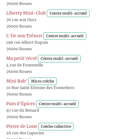
76000 Rouen
Liberty Mini-Club
Centre multi-accueil
76 rue aux Ours
76000 Rouen
L'Ile aux Trésors
Centre multi-accueil
196 rue Albert Dupuis
76000 Rouen
Ma petit'récré
Centre multi-accueil
4 rue de Fontenelle
76000 Rouen
Mini Bab'
Micro crèche
10 Rue Saint Etienne des Tonneliers
76000 Rouen
Pain d'Épices
Centre multi-accueil
97 rue du Renard
76000 Rouen
Pierre de Lune
Crèche collective
26 rue des Capucins