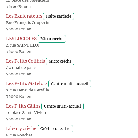
14 place des Faïenciers
76100 Rouen
Les Explorateurs
Halte garderie
Rue François Couperin
76000 Rouen
LES LUCIOLES
Micro crèche
4 rue SAINT ELOI
76000 Rouen
Les Petits Colibris
Micro crèche
42 quai de paris
76000 Rouen
Les Petits Matelots
Centre multi-accueil
2 rue Henri de Kerville
76000 Rouen
Les P'tits Câlins
Centre multi-accueil
10 place Saint-Vivien
76000 Rouen
Liberty crèche
Crèche collective
8 rue Pouchet