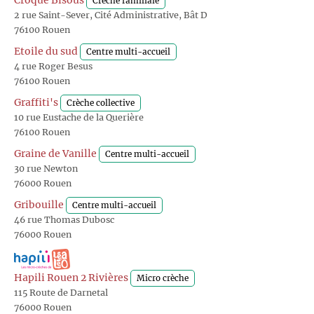
Croque Bisous
Crèche familiale
2 rue Saint-Sever, Cité Administrative, Bât D
76100 Rouen
Etoile du sud
Centre multi-accueil
4 rue Roger Besus
76100 Rouen
Graffiti's
Crèche collective
10 rue Eustache de la Querière
76100 Rouen
Graine de Vanille
Centre multi-accueil
30 rue Newton
76000 Rouen
Gribouille
Centre multi-accueil
46 rue Thomas Dubosc
76000 Rouen
Hapili Rouen 2 Rivières
Micro crèche
115 Route de Darnetal
76000 Rouen