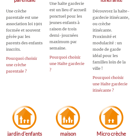
Une halte garderie
est un lieu d’accueil
Une crèche
Découvrez la halte-
ponctuel pour les
parentale est une
garderie itinérante,
jeunes enfants à
association loi 1901
ou crèche
raison de trois
formée et souvent
itinérante.
demi-journées
gérée par les
Proximité et
maximum par
parents des enfants
modularité : un
semaine.
inscrits.
mode de garde
idéal pour les
Pourquoi choisir
Pourquoi choisir
familles loin de la
une Halte garderie
une crèche
ville !
?
parentale ?
Pourquoi choisir
une Halte garderie
itinérante ?
jardin d'enfants
maison
Micro crèche