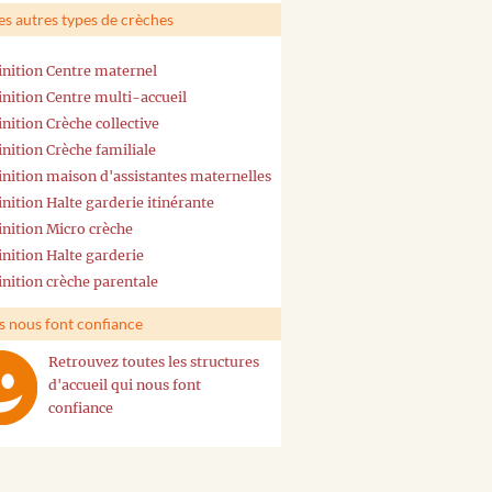
es autres types de crèches
inition Centre maternel
inition Centre multi-accueil
inition Crèche collective
inition Crèche familiale
inition maison d'assistantes maternelles
inition Halte garderie itinérante
inition Micro crèche
inition Halte garderie
inition crèche parentale
ls nous font confiance
Retrouvez toutes les structures
d'accueil qui nous font
confiance