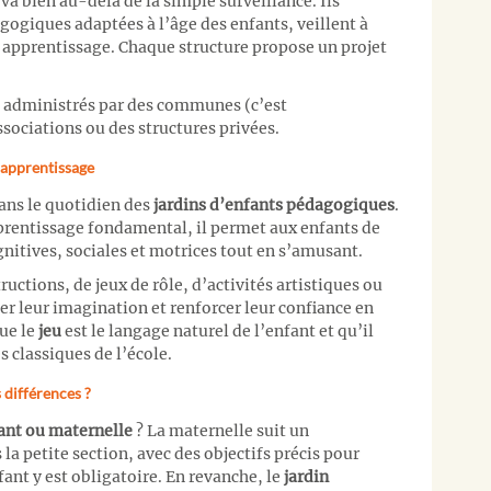
a bien au-delà de la simple surveillance. Ils
gogiques adaptées à l’âge des enfants, veillent à
r apprentissage. Chaque structure propose un projet
e administrés par des communes (c’est
ssociations ou des structures privées.
d’apprentissage
ans le quotidien des
jardins d’enfants pédagogiques
.
entissage fondamental, il permet aux enfants de
itives, sociales et motrices tout en s’amusant.
ructions, de jeux de rôle, d’activités artistiques ou
ler leur imagination et renforcer leur confiance en
que le
jeu
est le langage naturel de l’enfant et qu’il
s classiques de l’école.
 différences ?
fant ou maternelle
? La maternelle suit un
a petite section, avec des objectifs précis pour
ant y est obligatoire. En revanche, le
jardin