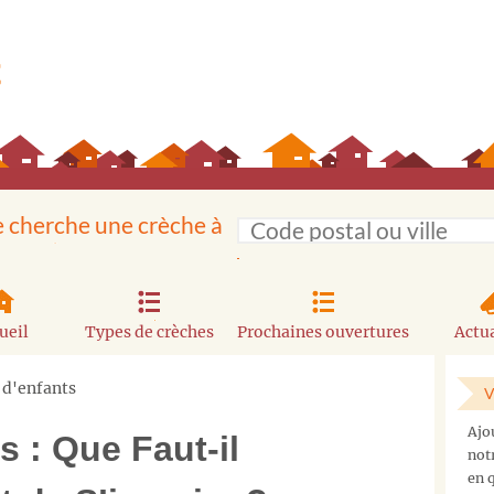
e cherche une crèche à
ueil
Types de crèches
Prochaines ouvertures
Actua
 d'enfants
V
Ajo
s : Que Faut-il
not
en q