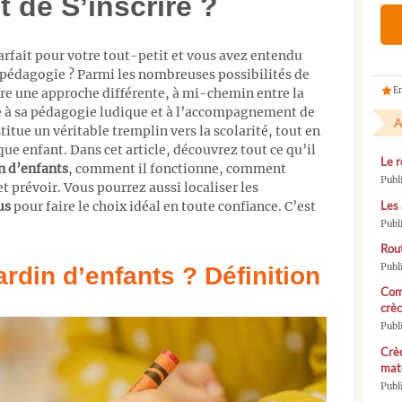
 de S’inscrire ?
rfait pour votre tout-petit et vous avez entendu
 pédagogie ? Parmi les nombreuses possibilités de
En
fre une approche différente, à mi-chemin entre la
ce à sa pédagogie ludique et à l’accompagnement de
A
titue un véritable tremplin vers la scolarité, tout en
ue enfant. Dans cet article, découvrez tout ce qu’il
Le r
n d’enfants
, comment il fonctionne, comment
Publ
t prévoir. Vous pourrez aussi localiser les
us
pour faire le choix idéal en toute confiance. C’est
Les 
Publ
Rou
Publ
ardin d’enfants ? Définition
Com
crèc
Publ
Crèc
mate
Publi