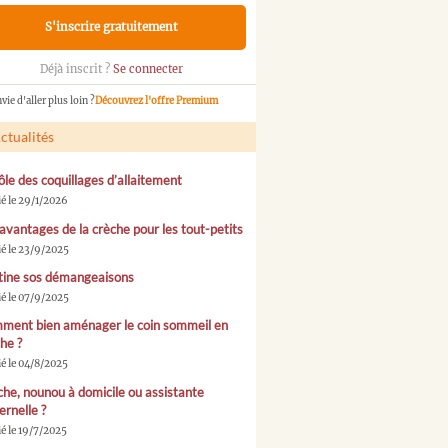
S'inscrire gratuitement
Déjà inscrit ?
Se connecter
vie d'aller plus loin ?
Découvrez l'offre Premium
ctualités
ôle des coquillages d’allaitement
ié le 29/1/2026
avantages de la crèche pour les tout-petits
ié le 23/9/2025
tine sos démangeaisons
ié le 07/9/2025
ment bien aménager le coin sommeil en
he ?
ié le 04/8/2025
he, nounou à domicile ou assistante
rnelle ?
é le 19/7/2025