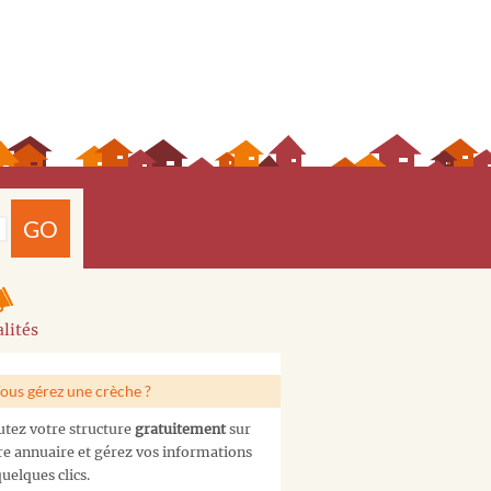
GO
lités
ous gérez une crèche ?
utez votre structure
gratuitement
sur
re annuaire et gérez vos informations
uelques clics.