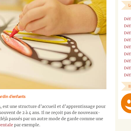
L
Déf
Déf
Déf
Déf
Déf
Déf
Déf
Déf
Déf
I
ardin d’enfants
n
, est une structure d’accueil et d’apprentissage pour
 souvent de 2 à 4 ans. Il ne reçoit pas de nouveaux-
t déjà passés par un autre mode de garde comme une
rentale
par exemple.