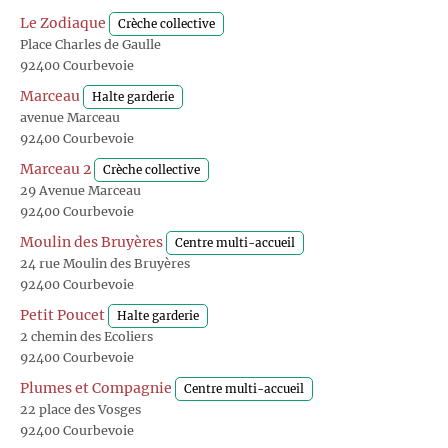
Le Zodiaque
Crèche collective
Place Charles de Gaulle
92400 Courbevoie
Marceau
Halte garderie
avenue Marceau
92400 Courbevoie
Marceau 2
Crèche collective
29 Avenue Marceau
92400 Courbevoie
Moulin des Bruyères
Centre multi-accueil
24 rue Moulin des Bruyères
92400 Courbevoie
Petit Poucet
Halte garderie
2 chemin des Ecoliers
92400 Courbevoie
Plumes et Compagnie
Centre multi-accueil
22 place des Vosges
92400 Courbevoie