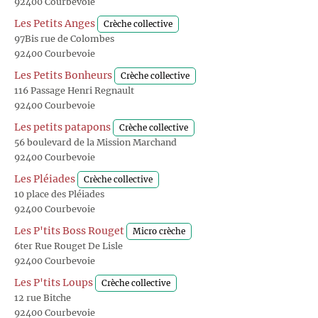
92400 Courbevoie
Les Petits Anges
Crèche collective
97Bis rue de Colombes
92400 Courbevoie
Les Petits Bonheurs
Crèche collective
116 Passage Henri Regnault
92400 Courbevoie
Les petits patapons
Crèche collective
56 boulevard de la Mission Marchand
92400 Courbevoie
Les Pléiades
Crèche collective
10 place des Pléiades
92400 Courbevoie
Les P'tits Boss Rouget
Micro crèche
6ter Rue Rouget De Lisle
92400 Courbevoie
Les P'tits Loups
Crèche collective
12 rue Bitche
92400 Courbevoie