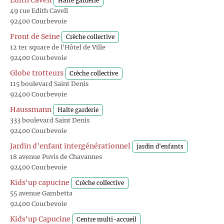
Edith Cavell
Halte garderie
49 rue Edith Cavell
92400 Courbevoie
Front de Seine
Crèche collective
12 ter square de l'Hôtel de Ville
92400 Courbevoie
Globe trotteurs
Crèche collective
115 boulevard Saint Denis
92400 Courbevoie
Haussmann
Halte garderie
333 boulevard Saint Denis
92400 Courbevoie
Jardin d'enfant intergénérationnel
jardin d'enfants
18 avenue Puvis de Chavannes
92400 Courbevoie
Kids'up capucine
Crèche collective
55 avenue Gambetta
92400 Courbevoie
Kids'up Capucine
Centre multi-accueil