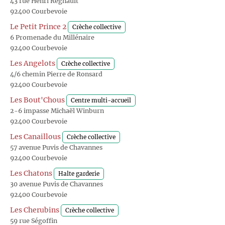
43 rue Henri Regnault
92400 Courbevoie
Le Petit Prince 2
Crèche collective
6 Promenade du Millénaire
92400 Courbevoie
Les Angelots
Crèche collective
4/6 chemin Pierre de Ronsard
92400 Courbevoie
Les Bout'Chous
Centre multi-accueil
2-6 impasse Michaël Winburn
92400 Courbevoie
Les Canaillous
Crèche collective
57 avenue Puvis de Chavannes
92400 Courbevoie
Les Chatons
Halte garderie
30 avenue Puvis de Chavannes
92400 Courbevoie
Les Cherubins
Crèche collective
59 rue Ségoffin