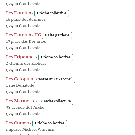
92400 Courbevoie
Les Dominos
Crèche collective
16 place des dominos
92400 Courbevoie
Les Dominos HG
Halte garderie
17 place des Dominos
92400 Courbevoie
Les Fripounets
Crèche collective
4 chemin des Ecoliers
92400 Courbevoie
Les Galopins
Centre multi-accueil
1 rue Donatello
92400 Courbevoie
Les Marmottes
Crèche collective
38 avenue de l'Arche
92400 Courbevoie
Les Oursons
Crèche collective
impasse Michael Winburn