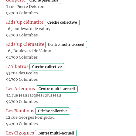
Galipette
crèche parentale
7 rue Pierre Deloron
92700 Colombes
Kids'up clématite
Crèche collective
165 boulevard de valmy
92700 Colombes
Kids'up Clématite
Centre multi-accueil
165 Boulevard de Valmy
92700 Colombes
L'Albatros
Crèche collective
53 rue des Ecoles
92700 Colombes
Les Arlequins
Centre multi-accueil
34 rue Jean Jacques Rousseau
92700 Colombes
Les Bambous
Crèche collective
12 rue Georges Pompidou
92700 Colombes
Les Cigognes
Centre multi-accueil