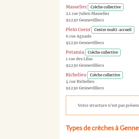
Masselier
Crèche collective
22 rue Julien Masselier
92230 Gennevilliers
Plein Coeur
Centre multi-accueil
6 rue Aguado
92230 Gennevilliers
Potamia
Crèche collective
1 rue des Lilas
92230 Gennevilliers
Richelieu
Crèche collective
4 rue Richelieu
92230 Gennevilliers
Votre structure n'est pas présent
Types de crèches à Gennev