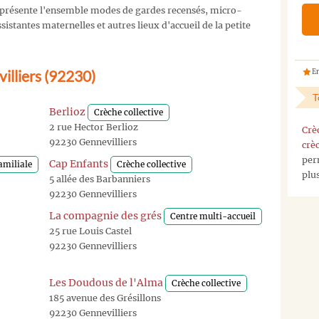
présente l'ensemble modes de gardes recensés, micro-
istantes maternelles et autres lieux d'accueil de la petite
illiers (92230)
En
T
Berlioz
Crèche collective
2 rue Hector Berlioz
Crè
92230 Gennevilliers
crè
per
Cap Enfants
amiliale
Crèche collective
plu
5 allée des Barbanniers
92230 Gennevilliers
La compagnie des grés
Centre multi-accueil
25 rue Louis Castel
92230 Gennevilliers
Les Doudous de l'Alma
Crèche collective
185 avenue des Grésillons
92230 Gennevilliers