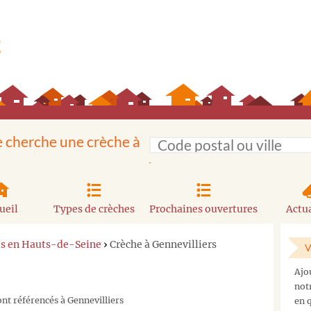
e cherche une crèche à
ueil
Types de crèches
Prochaines ouvertures
Actua
es en Hauts-de-Seine
›
Crèche à Gennevilliers
V
Ajo
not
nt référencés à Gennevilliers
en q