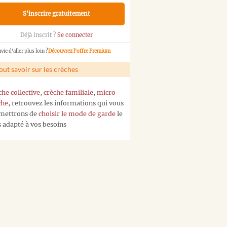
S'inscrire gratuitement
Déjà inscrit ?
Se connecter
vie d'aller plus loin ?
Découvrez l'offre Premium
out savoir sur les crèches
che collective
,
crèche familiale
,
micro-
che
, retrouvez les informations qui vous
mettrons de
choisir le mode de garde
le
s adapté à vos besoins