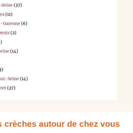
r-Seine
(37)
bes
(11)
la-Garenne
(6)
Denis
(2)
)
Seine
(14)
3)
sur-Seine
(14)
rret
(27)
es crèches autour de chez vous