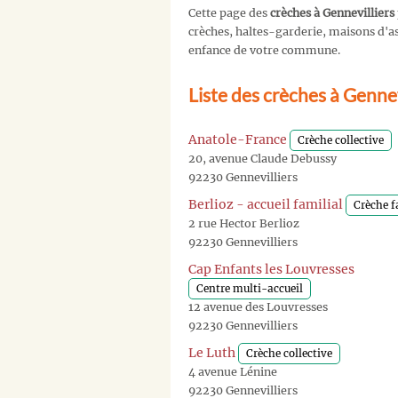
Cette page des
crèches à Gennevilliers
crèches, haltes-garderie, maisons d'ass
enfance de votre commune.
Liste des crèches à Gennev
Anatole-France
Crèche collective
20, avenue Claude Debussy
92230 Gennevilliers
Berlioz - accueil familial
Crèche f
2 rue Hector Berlioz
92230 Gennevilliers
Cap Enfants les Louvresses
Centre multi-accueil
12 avenue des Louvresses
92230 Gennevilliers
Le Luth
Crèche collective
4 avenue Lénine
92230 Gennevilliers