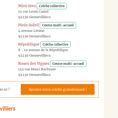
Mini Gres
Crèche collective
12 rue Louis Castel
92230 Gennevilliers
Plein Soleil
Centre multi-accueil
4 avenue Lénine
92230 Gennevilliers
République
Crèche collective
8 - 10 avenue de la République
92230 Gennevilliers
Roses des Vignes
Centre multi-accueil
145 rue Henri Barbusse
92230 Gennevilliers
e ici ?
Ajoutez votre crèche gratuitement !
illiers