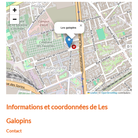
+
−
×
Les galopins
Leaflet
|
©
OpenStreetMap
contributors
Informations et coordonnées de Les
Galopins
Contact