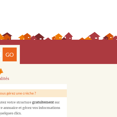
GO
lités
ous gérez une crèche ?
utez votre structure
gratuitement
sur
re annuaire et gérez vos informations
uelques clics.