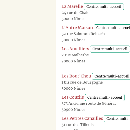
La Marelle
Centre multi-accueil
24 rue du Chalet
30000 Nîmes
L'Autre Maison
Centre multi-accuei
52 rue Salomon Reinach
30000 Nîmes
Les Amelliers
Centre multi-accueil
2 rue Malherbe
30000 Nîmes
Les Bout'Chou
Centre multi-accueil
1 bis rue de Bourgogne
30000 Nîmes
Les Courlis
Centre multi-accueil
375 Ancienne route de Générac
30900 Nîmes
Les Petites Canailles
Centre multi-
31 rue des Tilleuls