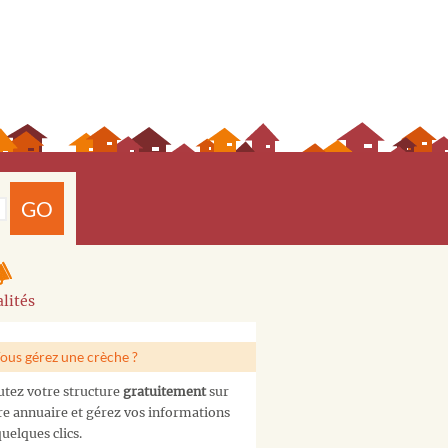
GO
lités
ous gérez une crèche ?
utez votre structure
gratuitement
sur
re annuaire et gérez vos informations
uelques clics.