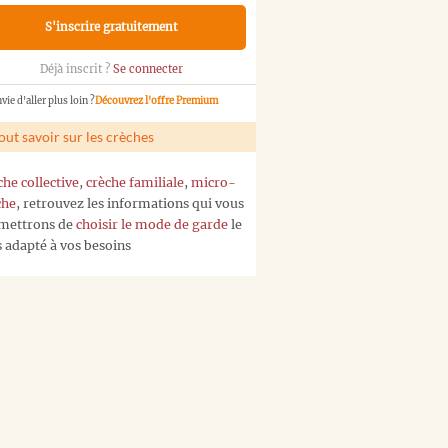
S'inscrire gratuitement
Déjà inscrit ?
Se connecter
vie d'aller plus loin ?
Découvrez l'offre Premium
out savoir sur les crèches
che collective
,
crèche familiale
,
micro-
che
, retrouvez les informations qui vous
mettrons de
choisir le mode de garde
le
s adapté à vos besoins