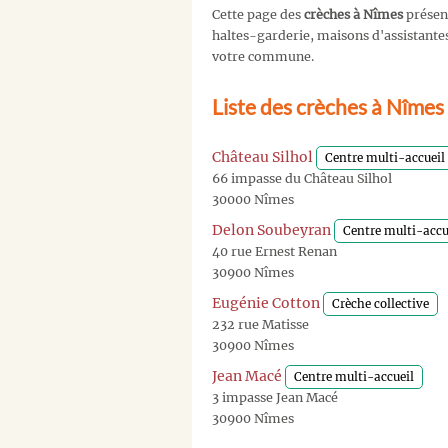
Cette page des
crèches à Nîmes
présen
haltes-garderie, maisons d'assistantes 
votre commune.
Liste des crèches à Nîmes
Château Silhol
Centre multi-accueil
66 impasse du Château Silhol
30000 Nîmes
Delon Soubeyran
Centre multi-accu
40 rue Ernest Renan
30900 Nîmes
Eugénie Cotton
Crèche collective
232 rue Matisse
30900 Nîmes
Jean Macé
Centre multi-accueil
3 impasse Jean Macé
30900 Nîmes