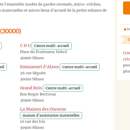
te l'ensemble modes de gardes recensés, micro-crèches,
maternelles et autres lieux d'accueil de la petite enfance de
 (30000)
En
T
C H U
Centre multi-accueil
Place du Professeur Debré
Crè
30900 Nîmes
crè
per
Emmanuel d'Alzon
eil
Centre multi-accueil
plu
26 rue Séguier
30000 Nîmes
Grand Bois
Centre multi-accueil
Rue Roger Bertreux
30900 Nîmes
La Maison des Oursons
maison d'assistantes maternelles
10 rue des Iris
30900 Nîmes