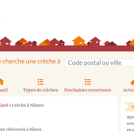
e cherche une crèche à
ueil
Types de crèches
Prochaines ouvertures
Actua
Gard
›
Crèche à Nîmes
V
Ajo
not
ont référencés à Nîmes
en q