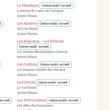
La Mosaique
Centre multi-accueil
4 avenue de Lattre de Tassigny
30000 Nîmes
Les Alisiers
l
Centre multi-accueil
363 rue Neper
30900 Nîmes
Les Bégonias - Les Grillons
Centre multi-accueil
251 avenue Monseigneur Claverie
30000 Nîmes
Les Colibris
Centre multi-accueil
110 impasse Combe des Oiseaux
30900 Nîmes
Les Crocos
Centre multi-accueil
47 rue Bonfa
30000 Nîmes
Les Petits Crocos
accueil
Centre multi-accueil
168 allée des Amazones