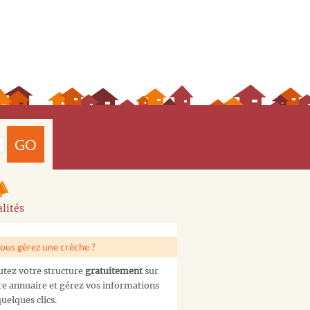
GO
lités
ous gérez une crèche ?
utez votre structure
gratuitement
sur
re annuaire et gérez vos informations
uelques clics.