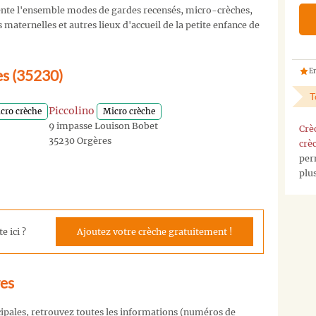
nte l'ensemble modes de gardes recensés, micro-crèches,
maternelles et autres lieux d'accueil de la petite enfance de
es (35230)
En
T
Piccolino
cro crèche
Micro crèche
9 impasse Louison Bobet
Crè
35230 Orgères
crè
per
plu
e ici ?
Ajoutez votre crèche gratuitement !
res
cipales, retrouvez toutes les informations (numéros de