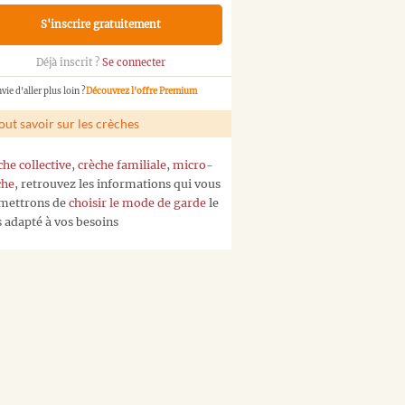
S'inscrire gratuitement
Déjà inscrit ?
Se connecter
vie d'aller plus loin ?
Découvrez l'offre Premium
out savoir sur les crèches
che collective
,
crèche familiale
,
micro-
che
, retrouvez les informations qui vous
mettrons de
choisir le mode de garde
le
s adapté à vos besoins