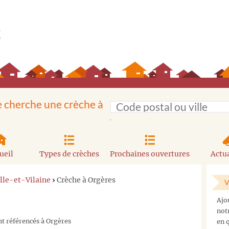
e cherche une crèche à
ueil
Types de crèches
Prochaines ouvertures
Actua
Ille-et-Vilaine
›
Crèche à Orgères
V
Ajo
not
nt référencés à Orgères
en q