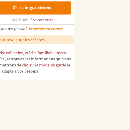
S'inscrire gratuitement
Déjà inscrit ?
Se connecter
vie d'aller plus loin ?
Découvrez l'offre Premium
out savoir sur les crèches
che collective
,
crèche familiale
,
micro-
che
, retrouvez les informations qui vous
mettrons de
choisir le mode de garde
le
s adapté à vos besoins