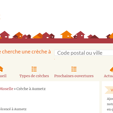
e cherche une crèche à
ueil
Types de crèches
Prochaines ouvertures
Actua
 Moselle
›
Crèche à Aumetz
V
Ajo
not
éférencé à Aumetz
en q