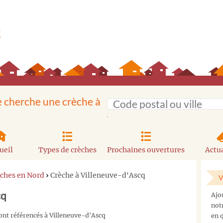
e cherche une crèche à
ueil
Types de crèches
Prochaines ouvertures
Actua
ches en Nord
›
Crèche à Villeneuve-d'Ascq
V
cq
Ajo
not
ont référencés à Villeneuve-d'Ascq
en q