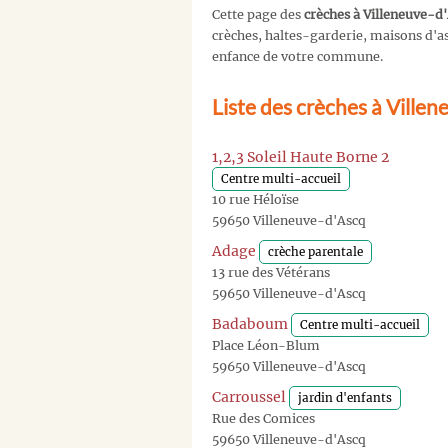
Cette page des
crèches à Villeneuve-d
crèches, haltes-garderie, maisons d'ass
enfance de votre commune.
Liste des crèches à Ville
1,2,3 Soleil Haute Borne 2
Centre multi-accueil
10 rue Héloïse
59650 Villeneuve-d'Ascq
Adage
crèche parentale
13 rue des Vétérans
59650 Villeneuve-d'Ascq
Badaboum
Centre multi-accueil
Place Léon-Blum
59650 Villeneuve-d'Ascq
Carroussel
jardin d'enfants
Rue des Comices
59650 Villeneuve-d'Ascq