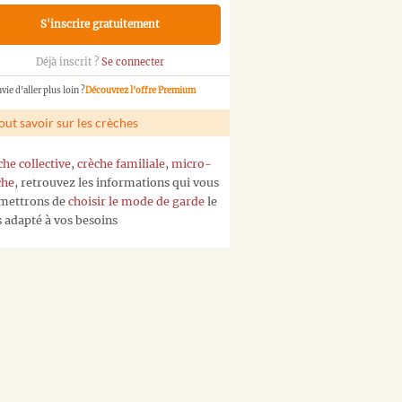
S'inscrire gratuitement
Déjà inscrit ?
Se connecter
vie d'aller plus loin ?
Découvrez l'offre Premium
out savoir sur les crèches
che collective
,
crèche familiale
,
micro-
che
, retrouvez les informations qui vous
mettrons de
choisir le mode de garde
le
s adapté à vos besoins