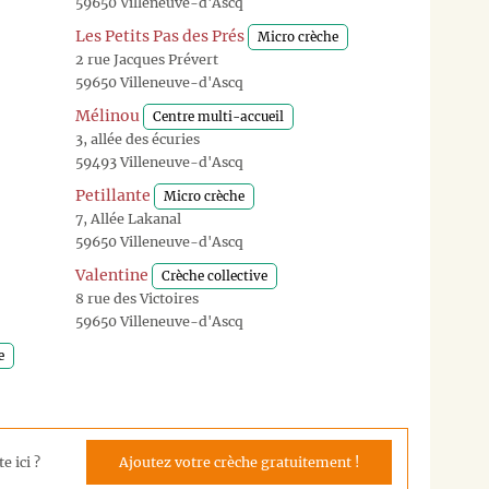
59650 Villeneuve-d'Ascq
Les Petits Pas des Prés
Micro crèche
2 rue Jacques Prévert
59650 Villeneuve-d'Ascq
Mélinou
Centre multi-accueil
3, allée des écuries
59493 Villeneuve-d'Ascq
Petillante
Micro crèche
7, Allée Lakanal
59650 Villeneuve-d'Ascq
Valentine
Crèche collective
8 rue des Victoires
59650 Villeneuve-d'Ascq
e
e ici ?
Ajoutez votre crèche gratuitement !