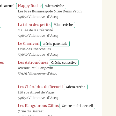
Happy Ruche
ti-accueil
Micro crèche
Les Prés Businesspole 6 rue Denis Papin
59650 Villeneuve-d'Ascq
La tribu des petits
Micro crèche
2 allée de la Créativité
59650 Villeneuve-d'Ascq
Le Charivari
crèche parentale
1 rue des Chercheurs
59650 Villeneuve-d'Ascq
ses
Les Astromômes
Crèche collective
Avenue Paul Langevin
59491 Villeneuve-d'Ascq
Les Chérubins du Recueil
Micro crèche
110 rue Alfred de Vigny
59650 Villeneuve-d'Ascq
Les Kangourous Câlins
Centre multi-accueil
7 rue du Barreau