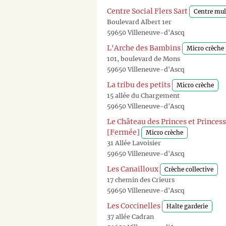
Centre Social Flers Sart
Centre mul
Boulevard Albert 1er
59650 Villeneuve-d'Ascq
L'Arche des Bambins
Micro crèche
101, boulevard de Mons
59650 Villeneuve-d'Ascq
La tribu des petits
Micro crèche
15 allée du Chargement
59650 Villeneuve-d'Ascq
Le Château des Princes et Princes
[Fermée]
Micro crèche
31 Allée Lavoisier
59650 Villeneuve-d'Ascq
Les Canailloux
Crèche collective
17 chemin des Crieurs
59650 Villeneuve-d'Ascq
Les Coccinelles
Halte garderie
37 allée Cadran