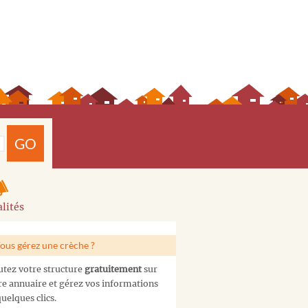
GO
lités
ous gérez une crèche ?
utez votre structure
gratuitement
sur
re annuaire et gérez vos informations
uelques clics.