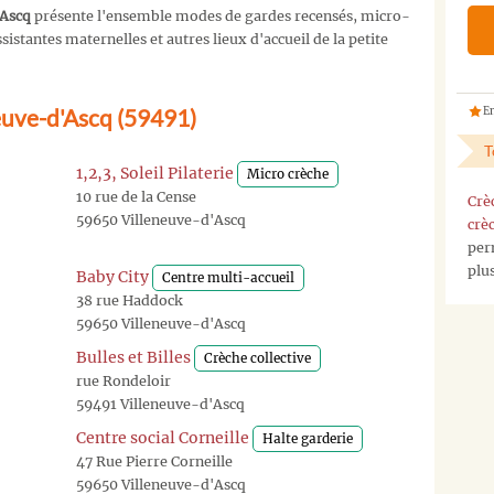
'Ascq
présente l'ensemble modes de gardes recensés, micro-
istantes maternelles et autres lieux d'accueil de la petite
neuve-d'Ascq (59491)
En
T
1,2,3, Soleil Pilaterie
Micro crèche
10 rue de la Cense
Crè
59650 Villeneuve-d'Ascq
crè
per
plu
Baby City
Centre multi-accueil
38 rue Haddock
59650 Villeneuve-d'Ascq
Bulles et Billes
Crèche collective
rue Rondeloir
59491 Villeneuve-d'Ascq
Centre social Corneille
Halte garderie
47 Rue Pierre Corneille
59650 Villeneuve-d'Ascq