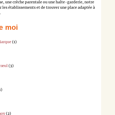
he, une crèche parentale ou une halte-garderie, notre
les établissements et de trouver une place adaptée à
.
e moi
Marque
(1)
rœul
(3)
1)
noy
(2)