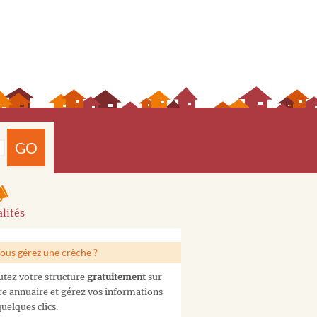
GO
lités
ous gérez une crèche ?
utez votre structure
gratuitement
sur
re annuaire et gérez vos informations
uelques clics.