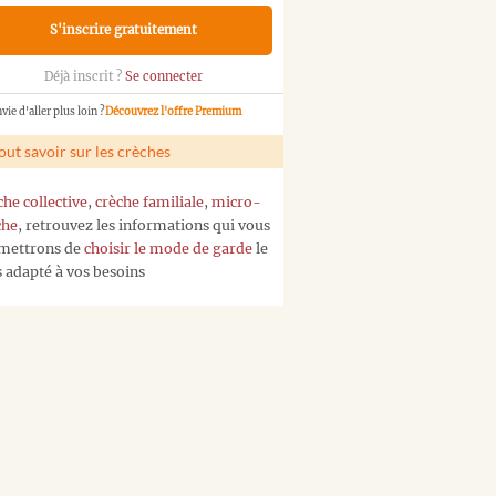
S'inscrire gratuitement
Déjà inscrit ?
Se connecter
vie d'aller plus loin ?
Découvrez l'offre Premium
out savoir sur les crèches
che collective
,
crèche familiale
,
micro-
che
, retrouvez les informations qui vous
mettrons de
choisir le mode de garde
le
s adapté à vos besoins