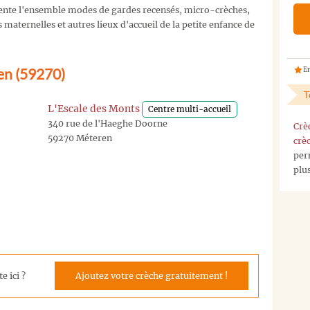
nte l'ensemble modes de gardes recensés, micro-crèches,
maternelles et autres lieux d'accueil de la petite enfance de
en (59270)
En
T
L'Escale des Monts
Centre multi-accueil
340 rue de l'Haeghe Doorne
Crè
59270 Méteren
crè
per
plu
e ici ?
Ajoutez votre crèche gratuitement !