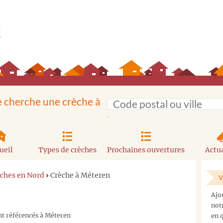
e cherche une crèche à
ueil
Types de crèches
Prochaines ouvertures
Actua
ches en Nord
›
Crèche à Méteren
V
Ajo
not
nt référencés à Méteren
en q