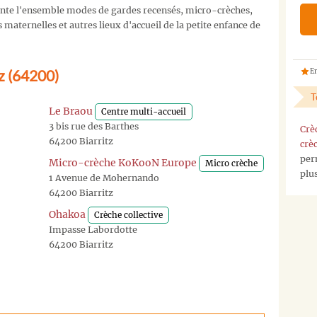
nte l'ensemble modes de gardes recensés, micro-crèches,
maternelles et autres lieux d'accueil de la petite enfance de
tz (64200)
En
T
Le Braou
Centre multi-accueil
3 bis rue des Barthes
Crè
64200 Biarritz
crè
per
Micro-crèche KoKooN Europe
Micro crèche
plu
1 Avenue de Mohernando
64200 Biarritz
Ohakoa
Crèche collective
Impasse Labordotte
64200 Biarritz