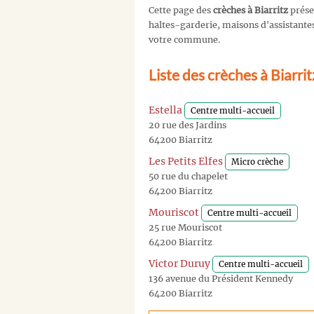
Cette page des
crèches à Biarritz
prése
haltes-garderie, maisons d'assistantes 
votre commune.
Liste des crèches à Biarri
Estella
Centre multi-accueil
20 rue des Jardins
64200 Biarritz
Les Petits Elfes
Micro crèche
50 rue du chapelet
64200 Biarritz
Mouriscot
Centre multi-accueil
25 rue Mouriscot
64200 Biarritz
Victor Duruy
Centre multi-accueil
136 avenue du Président Kennedy
64200 Biarritz