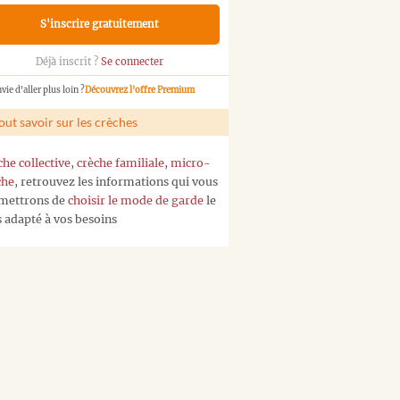
S'inscrire gratuitement
Déjà inscrit ?
Se connecter
vie d'aller plus loin ?
Découvrez l'offre Premium
out savoir sur les crèches
che collective
,
crèche familiale
,
micro-
che
, retrouvez les informations qui vous
mettrons de
choisir le mode de garde
le
s adapté à vos besoins