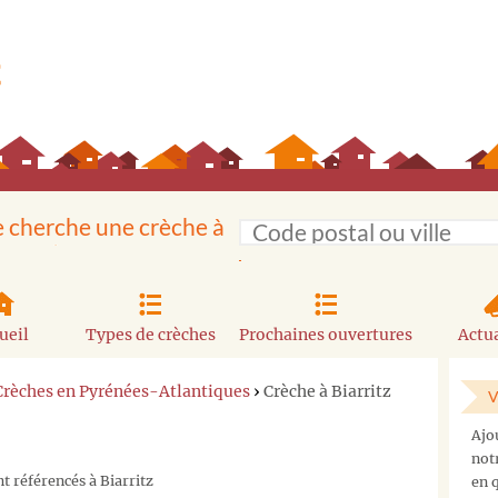
e cherche une crèche à
ueil
Types de crèches
Prochaines ouvertures
Actua
Crèches en Pyrénées-Atlantiques
›
Crèche à Biarritz
V
Ajo
not
t référencés à Biarritz
en q