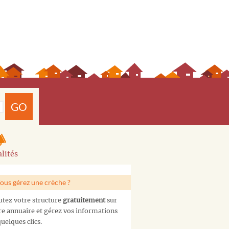
GO
lités
ous gérez une crèche ?
utez votre structure
gratuitement
sur
re annuaire et gérez vos informations
uelques clics.