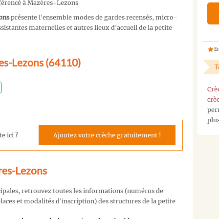
référencé à Mazères-Lezons
ons
présente l'ensemble modes de gardes recensés, micro-
istantes maternelles et autres lieux d'accueil de la petite
En
res-Lezons (64110)
T
Crè
crè
per
plu
e ici ?
Ajoutez votre crèche gratuitement !
res-Lezons
cipales, retrouvez toutes les informations (numéros de
aces et modalités d'inscription) des structures de la petite