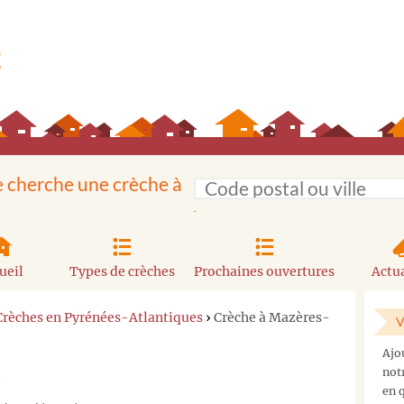
e cherche une crèche à
ueil
Types de crèches
Prochaines ouvertures
Actua
Crèches en Pyrénées-Atlantiques
›
Crèche à Mazères-
V
Ajo
not
en q