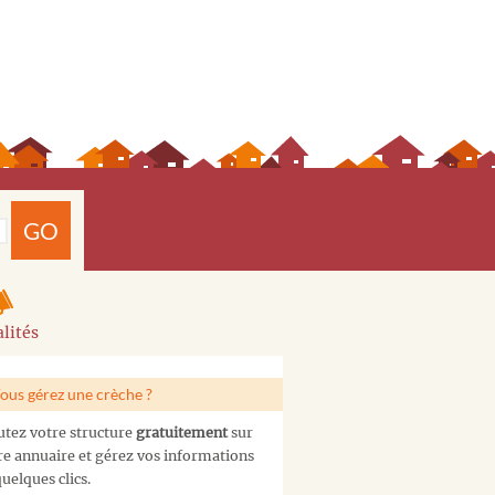
GO
lités
ous gérez une crèche ?
utez votre structure
gratuitement
sur
re annuaire et gérez vos informations
uelques clics.