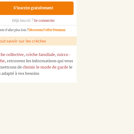
S'inscrire gratuitement
Déjà inscrit ?
Se connecter
vie d'aller plus loin ?
Découvrez l'offre Premium
out savoir sur les crèches
che collective
,
crèche familiale
,
micro-
che
, retrouvez les informations qui vous
mettrons de
choisir le mode de garde
le
s adapté à vos besoins