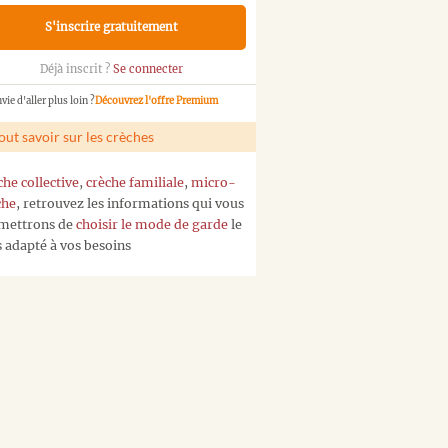
S'inscrire gratuitement
Déjà inscrit ?
Se connecter
vie d'aller plus loin ?
Découvrez l'offre Premium
out savoir sur les crèches
che collective
,
crèche familiale
,
micro-
che
, retrouvez les informations qui vous
mettrons de
choisir le mode de garde
le
s adapté à vos besoins