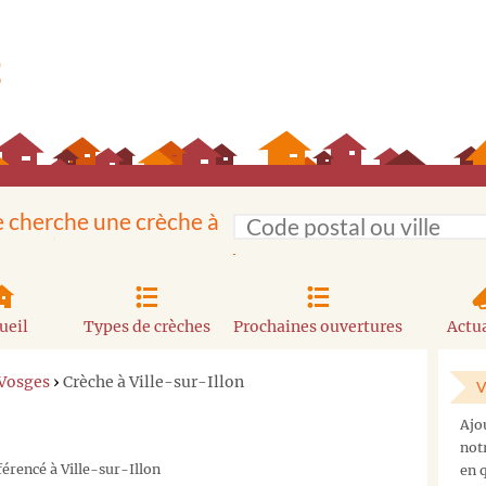
e cherche une crèche à
ueil
Types de crèches
Prochaines ouvertures
Actua
 Vosges
›
Crèche à Ville-sur-Illon
V
Ajo
not
férencé à Ville-sur-Illon
en q