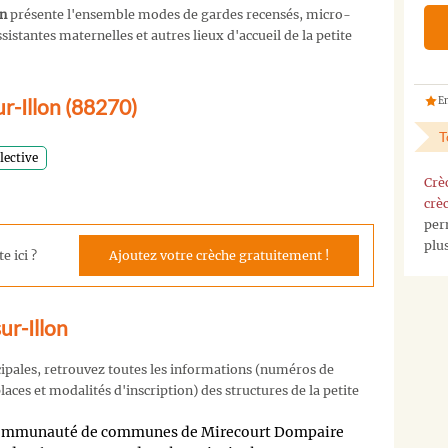
on
présente l'ensemble modes de gardes recensés, micro-
istantes maternelles et autres lieux d'accueil de la petite
ur-Illon (88270)
En
T
lective
Crè
crè
per
plu
e ici ?
Ajoutez votre crèche gratuitement !
ur-Illon
cipales, retrouvez toutes les informations (numéros de
aces et modalités d'inscription) des structures de la petite
 communauté de communes de Mirecourt Dompaire