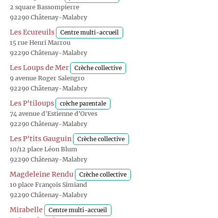
2 square Bassompierre
92290 Châtenay-Malabry
Les Ecureuils
Centre multi-accueil
15 rue Henri Marrou
92290 Châtenay-Malabry
Les Loups de Mer
Crèche collective
9 avenue Roger Salengro
92290 Châtenay-Malabry
Les P'tiloups
crèche parentale
74 avenue d'Estienne d'Orves
92290 Châtenay-Malabry
Les P'tits Gauguin
Crèche collective
10/12 place Léon Blum
92290 Châtenay-Malabry
Magdeleine Rendu
Crèche collective
10 place François Simiand
92290 Châtenay-Malabry
Mirabelle
Centre multi-accueil