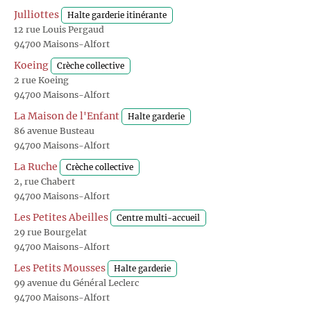
Julliottes
Halte garderie itinérante
12 rue Louis Pergaud
94700 Maisons-Alfort
Koeing
Crèche collective
2 rue Koeing
94700 Maisons-Alfort
La Maison de l'Enfant
Halte garderie
86 avenue Busteau
94700 Maisons-Alfort
La Ruche
Crèche collective
2, rue Chabert
94700 Maisons-Alfort
Les Petites Abeilles
Centre multi-accueil
29 rue Bourgelat
94700 Maisons-Alfort
Les Petits Mousses
Halte garderie
99 avenue du Général Leclerc
94700 Maisons-Alfort