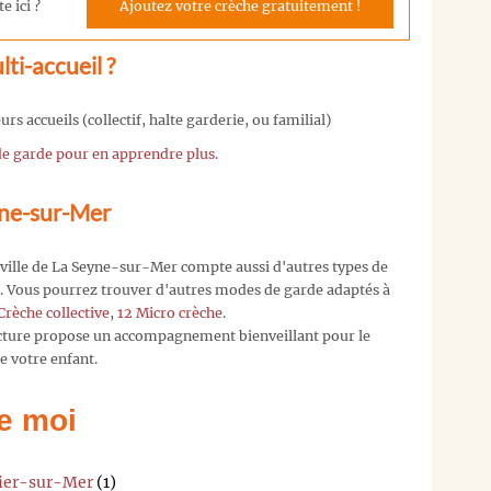
e ici ?
Ajoutez votre crèche gratuitement !
à
contact[a]
ti-accueil ?
en
nous
précisant
rs accueils (collectif, halte garderie, ou familial)
la
 de garde pour en apprendre plus.
crèche
qui
vous
yne-sur-Mer
intéresse,
nous
a ville de La Seyne-sur-Mer compte aussi d'autres types de
l'ajoutero
ce. Vous pourrez trouver d'autres modes de garde adaptés à
!
Crèche collective
,
12 Micro crèche
.
Vous
ucture propose un accompagnement bienveillant pour le
pouvez
 votre enfant.
également
nous
e moi
laisser
votre
adresse
rier-sur-Mer
(1)
mail,