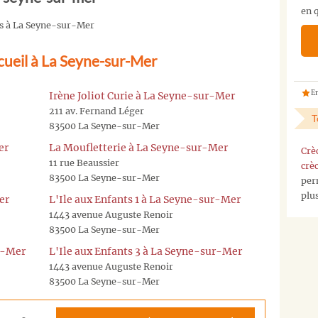
en q
pas
és à La Seyne-sur-Mer
la
crèche
ccueil à La Seyne-sur-Mer
que
vous
cherchez
En
Irène Joliot Curie à La Seyne-sur-Mer
?
211 av. Fernand Léger
T
Vous
83500 La Seyne-sur-Mer
pouvez
er
La Moufletterie à La Seyne-sur-Mer
Crè
nous
11 rue Beaussier
crè
contacter
83500 La Seyne-sur-Mer
per
sur
plu
notre
er
L'Ile aux Enfants 1 à La Seyne-sur-Mer
page
1443 avenue Auguste Renoir
contact
,
83500 La Seyne-sur-Mer
ou
ur-Mer
L'Ile aux Enfants 3 à La Seyne-sur-Mer
nous
1443 avenue Auguste Renoir
envoyez
83500 La Seyne-sur-Mer
nous
un
mail