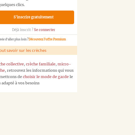
uelques clics.
S'inscrire gratuitement
Déjà inscrit ?
Se connecter
vie d'aller plus loin ?
Découvrez l'offre Premium
out savoir sur les crèches
che collective
,
crèche familiale
,
micro-
che
, retrouvez les informations qui vous
mettrons de
choisir le mode de garde
le
s adapté à vos besoins