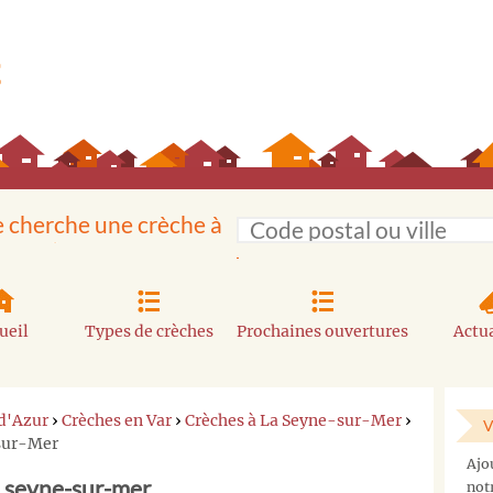
e cherche une crèche à
ueil
Types de crèches
Prochaines ouvertures
Actua
d'Azur
›
Crèches en Var
›
Crèches à La Seyne-sur-Mer
›
V
-sur-Mer
Vous
Ajo
ne
a seyne-sur-mer
not
trouvez