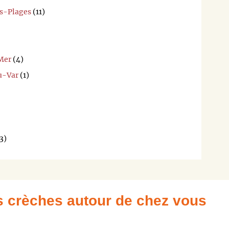
pour
es-Plages
(11)
que
nous
puissions
vous
Mer
(4)
en
tenir
u-Var
(1)
informer.
Merci,
L'équipe
de
trouversac
3)
es crèches autour de chez vous