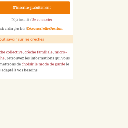
S'inscrire gratuitement
Déjà inscrit ?
Se connecter
vie d'aller plus loin ?
Découvrez l'offre Premium
out savoir sur les crèches
che collective
,
crèche familiale
,
micro-
che
, retrouvez les informations qui vous
mettrons de
choisir le mode de garde
le
s adapté à vos besoins