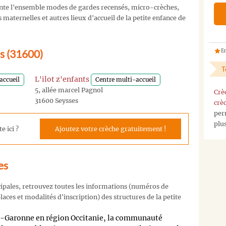
nte l'ensemble modes de gardes recensés, micro-crèches,
maternelles et autres lieux d'accueil de la petite enfance de
es (31600)
En
T
L'ilot z'enfants
accueil
Centre multi-accueil
5, allée marcel Pagnol
Crè
31600 Seysses
crè
per
plu
e ici ?
Ajoutez votre crèche gratuitement !
es
cipales, retrouvez toutes les informations (numéros de
aces et modalités d'inscription) des structures de la petite
e-Garonne en région Occitanie, la communauté