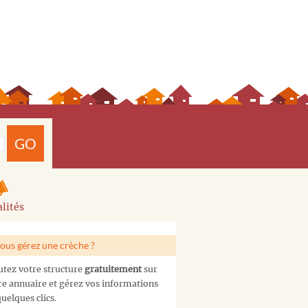
GO
lités
ous gérez une crèche ?
utez votre structure
gratuitement
sur
re annuaire et gérez vos informations
uelques clics.