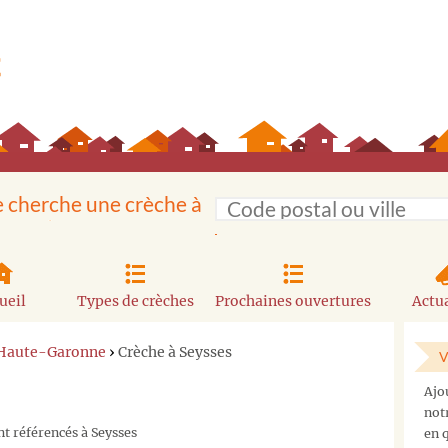
e cherche une crèche à
ueil
Types de crèches
Prochaines ouvertures
Actua
 Haute-Garonne
›
Crèche à Seysses
V
Ajo
not
nt référencés à Seysses
en q