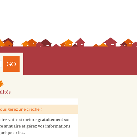
GO
lités
ous gérez une crèche ?
utez votre structure
gratuitement
sur
re annuaire et gérez vos informations
uelques clics.