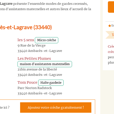
-Lagrave
présente l'ensemble modes de gardes recensés,
s d'assistantes maternelles et autres lieux d'accueil de la
rès-et-Lagrave (33440)
En
T
les 5 sens
Micro crèche
9 Rue de la Vierge
Crè
33440 Ambarès-et-Lagrave
crè
per
Les Petites Plumes
plu
maison d'assistantes maternelles
21bis avenue de la liberté
33440 Ambarès-et-Lagrave
Tom Pouce
Halte garderie
Parc Norton Radstock
33440 Ambarès-et-Lagrave
e ici ?
Ajoutez votre crèche gratuitement !