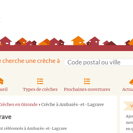
e cherche une crèche à
ueil
Types de crèches
Prochaines ouvertures
Actua
Crèches en Gironde
›
Crèche à Ambarès-et-Lagrave
V
rave
Ajo
not
ont référencés à Ambarès-et-Lagrave
en q