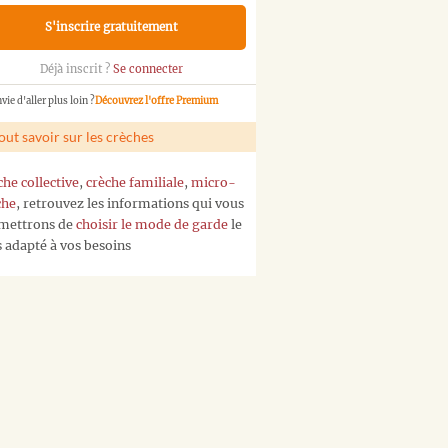
S'inscrire gratuitement
Déjà inscrit ?
Se connecter
vie d'aller plus loin ?
Découvrez l'offre Premium
out savoir sur les crèches
che collective
,
crèche familiale
,
micro-
che
, retrouvez les informations qui vous
mettrons de
choisir le mode de garde
le
s adapté à vos besoins