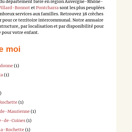
r du département Isère en région Auvergne-Rhône-
Villard-Bonnot
et
Pontcharra
sont les plus peuplées
ombreux services aux familles. Retrouvez 38 crèches
r pour ce territoire intercommunal. Notre annuaire
structure, par localisation et par disponibilité pour
e pour votre enfant.
e moi
ledonne
(1)
da
(1)
)
 Rochette
(1)
y-de-Maurienne
(1)
ne-de-Cuines
(1)
-la-Rochette
(1)