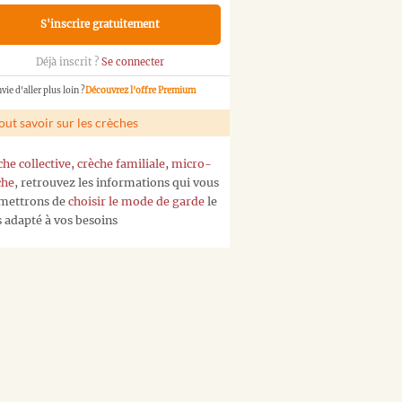
S'inscrire gratuitement
Déjà inscrit ?
Se connecter
vie d'aller plus loin ?
Découvrez l'offre Premium
out savoir sur les crèches
che collective
,
crèche familiale
,
micro-
che
, retrouvez les informations qui vous
mettrons de
choisir le mode de garde
le
s adapté à vos besoins