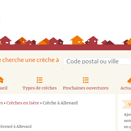
e cherche une crèche à
ueil
Types de crèches
Prochaines ouvertures
Actua
es
›
Crèches en Isère
›
Crèche à Allevard
V
Ajo
not
férencé à Allevard
en q