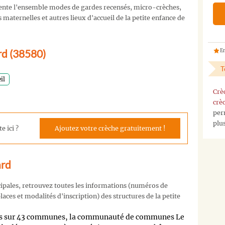
nte l'ensemble modes de gardes recensés, micro-crèches,
maternelles et autres lieux d'accueil de la petite enfance de
ard (38580)
En
T
il
Crè
crè
per
plu
e ici ?
Ajoutez votre crèche gratuitement !
ard
cipales, retrouvez toutes les informations (numéros de
aces et modalités d'inscription) des structures de la petite
rtis sur 43 communes, la communauté de communes Le