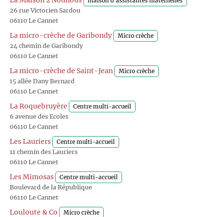
La Maison 2 Nounous
maison d'assistantes maternelles
26 rue Victorien Sardou
06110 Le Cannet
La micro-crèche de Garibondy
Micro crèche
24 chemin de Garibondy
06110 Le Cannet
La micro-crèche de Saint-Jean
Micro crèche
15 allée Dany Bernard
06110 Le Cannet
La Roquebruyère
Centre multi-accueil
6 avenue des Ecoles
06110 Le Cannet
Les Lauriers
Centre multi-accueil
11 chemin des Lauriers
06110 Le Cannet
Les Mimosas
Centre multi-accueil
Boulevard de la République
06110 Le Cannet
Louloute & Co
Micro crèche