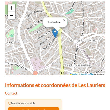
+
−
×
Les lauriers
Leaflet
|
©
OpenStreetMap
contributors
Informations et coordonnées de Les Lauriers
Contact
Téléphone disponible