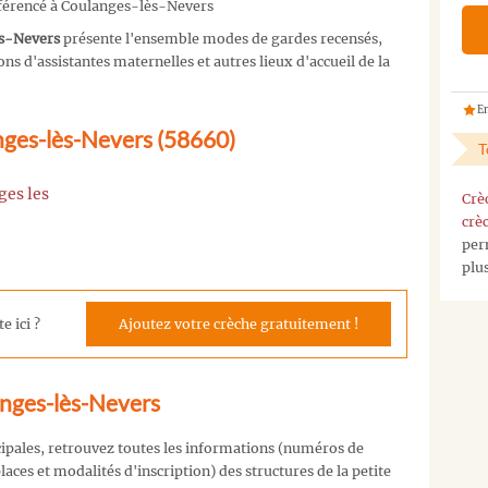
éférencé à Coulanges-lès-Nevers
ès-Nevers
présente l'ensemble modes de gardes recensés,
s d'assistantes maternelles et autres lieux d'accueil de la
En
nges-lès-Nevers (58660)
T
ges les
Crè
crè
per
plu
e ici ?
Ajoutez votre crèche gratuitement !
anges-lès-Nevers
cipales, retrouvez toutes les informations (numéros de
aces et modalités d'inscription) des structures de la petite