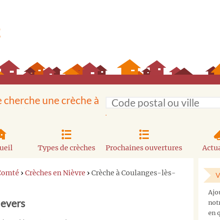
e cherche une crèche à
ueil
Types de crèches
Prochaines ouvertures
Actua
Comté
›
Crèches en Nièvre
›
Crèche à Coulanges-lès-
V
Ajo
Nevers
not
en q