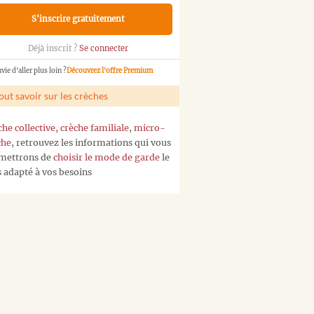
S'inscrire gratuitement
Déjà inscrit ?
Se connecter
vie d'aller plus loin ?
Découvrez l'offre Premium
out savoir sur les crèches
che collective
,
crèche familiale
,
micro-
che
, retrouvez les informations qui vous
mettrons de
choisir le mode de garde
le
s adapté à vos besoins