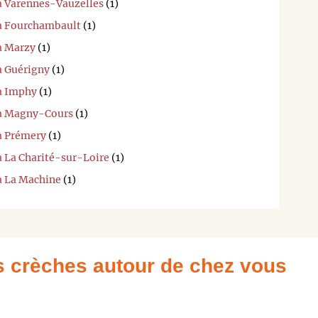
 à Varennes-Vauzelles
(1)
 à Fourchambault
(1)
à Marzy
(1)
à Guérigny
(1)
 à Imphy
(1)
 à Magny-Cours
(1)
 à Prémery
(1)
à La Charité-sur-Loire
(1)
 à La Machine
(1)
es crèches autour de chez vous