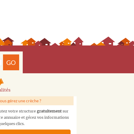
GO
lités
ous gérez une crèche ?
utez votre structure
gratuitement
sur
re annuaire et gérez vos informations
uelques clics.