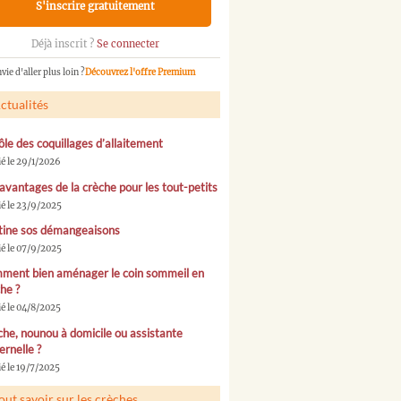
S'inscrire gratuitement
Déjà inscrit ?
Se connecter
vie d'aller plus loin ?
Découvrez l'offre Premium
ctualités
ôle des coquillages d’allaitement
ié le 29/1/2026
avantages de la crèche pour les tout-petits
ié le 23/9/2025
tine sos démangeaisons
ié le 07/9/2025
ment bien aménager le coin sommeil en
he ?
ié le 04/8/2025
he, nounou à domicile ou assistante
rnelle ?
é le 19/7/2025
out savoir sur les crèches