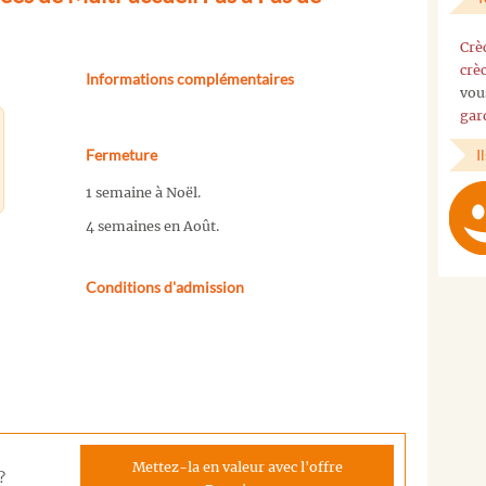
Crè
crè
Informations complémentaires
vou
gar
I
Fermeture
1 semaine à Noël.
4 semaines en Août.
Conditions d'admission
Mettez-la en valeur avec l'offre
?