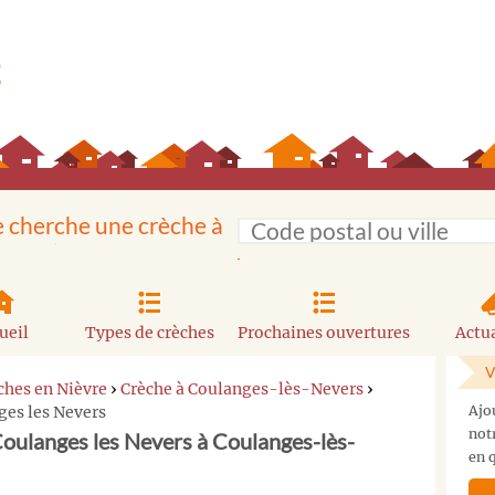
e cherche une crèche à
ueil
Types de crèches
Prochaines ouvertures
Actua
V
ches en Nièvre
›
Crèche à Coulanges-lès-Nevers
›
ges les Nevers
Ajo
not
Coulanges les Nevers à Coulanges-lès-
en q