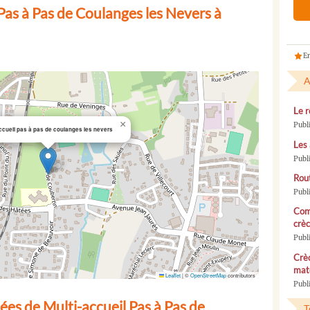
Pas à Pas de Coulanges les Nevers à
En
A
Le r
×
Publ
ccueil pas à pas de coulanges les nevers
Les 
Publ
Rou
Publ
Com
crèc
Publ
Crèc
mate
Leaflet
|
©
OpenStreetMap
contributors
Publi
es de Multi-accueil Pas à Pas de
T