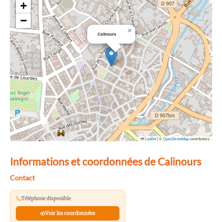
+
−
×
Calinours
Leaflet
|
©
OpenStreetMap
contributors
Informations et coordonnées de Calinours
Contact
Téléphone disponible
Voir les coordonnées