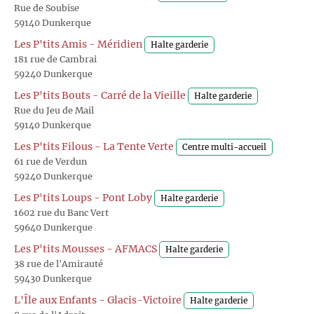
Rue de Soubise
59140 Dunkerque
Les P'tits Amis - Méridien
Halte garderie
181 rue de Cambrai
59240 Dunkerque
Les P'tits Bouts - Carré de la Vieille
Halte garderie
Rue du Jeu de Mail
59140 Dunkerque
Les P'tits Filous - La Tente Verte
Centre multi-accueil
61 rue de Verdun
59240 Dunkerque
Les P'tits Loups - Pont Loby
Halte garderie
1602 rue du Banc Vert
59640 Dunkerque
Les P'tits Mousses - AFMACS
Halte garderie
38 rue de l'Amirauté
59430 Dunkerque
L'Île aux Enfants - Glacis-Victoire
Halte garderie