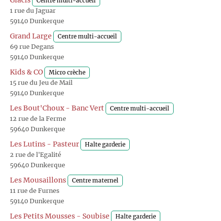
Glacis
Centre multi-accueil
1 rue du Jaguar
59140 Dunkerque
Grand Large
Centre multi-accueil
69 rue Degans
59140 Dunkerque
Kids & CO
Micro crèche
15 rue du Jeu de Mail
59140 Dunkerque
Les Bout'Choux - Banc Vert
Centre multi-accueil
12 rue de la Ferme
59640 Dunkerque
Les Lutins - Pasteur
Halte garderie
2 rue de l'Egalité
59640 Dunkerque
Les Mousaillons
Centre maternel
11 rue de Furnes
59140 Dunkerque
Les Petits Mousses - Soubise
Halte garderie