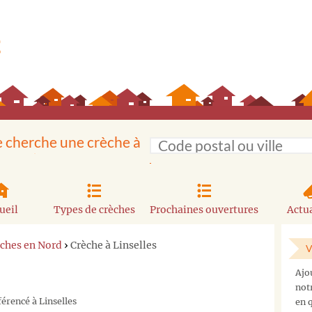
e cherche une crèche à
ueil
Types de crèches
Prochaines ouvertures
Actua
ches en Nord
›
Crèche à Linselles
V
Ajo
not
férencé à Linselles
en q