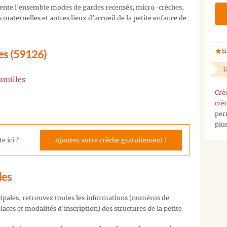
ente l'ensemble modes de gardes recensés, micro-crèches,
maternelles et autres lieux d'accueil de la petite enfance de
les (59126)
En
T
amilles
Crè
crè
per
plu
e ici ?
Ajoutez votre crèche gratuitement !
les
cipales, retrouvez toutes les informations (numéros de
aces et modalités d'inscription) des structures de la petite