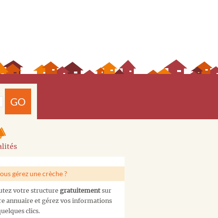
GO
lités
ous gérez une crèche ?
utez votre structure
gratuitement
sur
re annuaire et gérez vos informations
uelques clics.