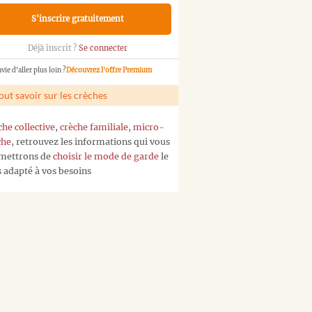
S'inscrire gratuitement
Déjà inscrit ?
Se connecter
vie d'aller plus loin ?
Découvrez l'offre Premium
out savoir sur les crèches
che collective
,
crèche familiale
,
micro-
che
, retrouvez les informations qui vous
mettrons de
choisir le mode de garde
le
s adapté à vos besoins