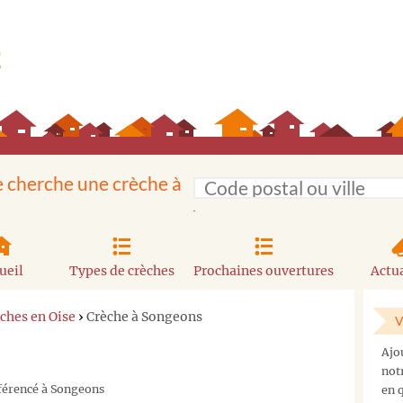
e cherche une crèche à
ueil
Types de crèches
Prochaines ouvertures
Actua
ches en Oise
›
Crèche à Songeons
V
Ajo
not
éférencé à Songeons
en q