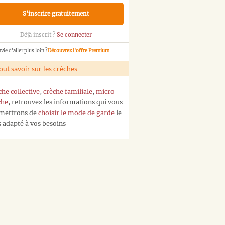
S'inscrire gratuitement
Déjà inscrit ?
Se connecter
vie d'aller plus loin ?
Découvrez l'offre Premium
out savoir sur les crèches
che collective
,
crèche familiale
,
micro-
che
, retrouvez les informations qui vous
mettrons de
choisir le mode de garde
le
s adapté à vos besoins