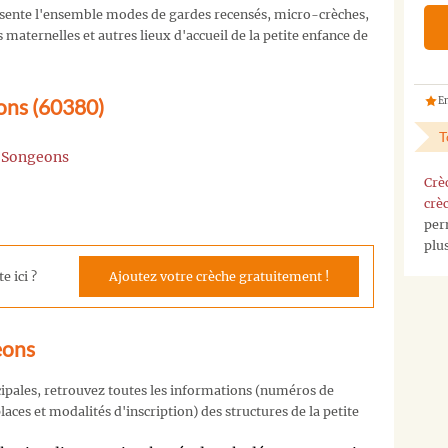
sente l'ensemble modes de gardes recensés, micro-crèches,
maternelles et autres lieux d'accueil de la petite enfance de
eons (60380)
En
T
e Songeons
Crè
crè
per
plu
e ici ?
Ajoutez votre crèche gratuitement !
eons
cipales, retrouvez toutes les informations (numéros de
aces et modalités d'inscription) des structures de la petite