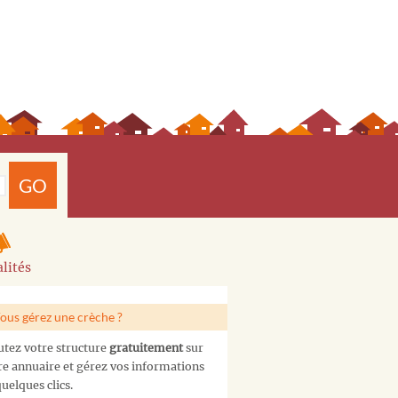
GO
lités
ous gérez une crèche ?
utez votre structure
gratuitement
sur
re annuaire et gérez vos informations
uelques clics.