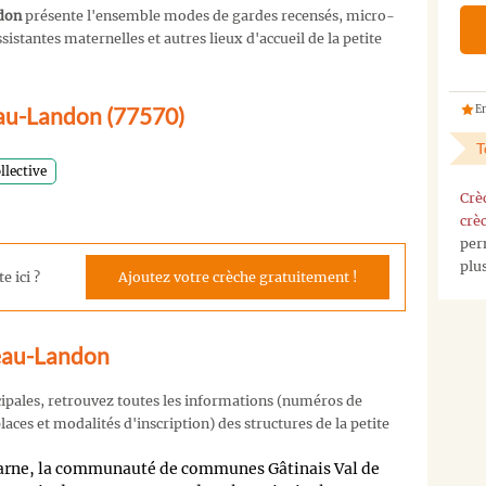
don
présente l'ensemble modes de gardes recensés, micro-
istantes maternelles et autres lieux d'accueil de la petite
eau-Landon (77570)
En
T
llective
Crè
crè
per
plu
e ici ?
Ajoutez votre crèche gratuitement !
teau-Landon
cipales, retrouvez toutes les informations (numéros de
aces et modalités d'inscription) des structures de la petite
rne, la communauté de communes Gâtinais Val de