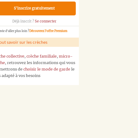
S'inscrire gratuitement
Déjà inscrit ?
Se connecter
vie d'aller plus loin ?
Découvrez l'offre Premium
out savoir sur les crèches
che collective
,
crèche familiale
,
micro-
che
, retrouvez les informations qui vous
mettrons de
choisir le mode de garde
le
s adapté à vos besoins