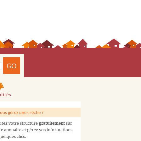
GO
lités
ous gérez une crèche ?
utez votre structure
gratuitement
sur
re annuaire et gérez vos informations
uelques clics.