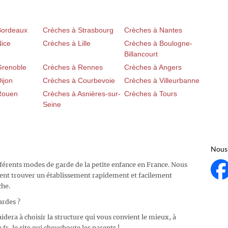
Bordeaux
Crèches à Strasbourg
Crèches à Nantes
Nice
Crèches à Lille
Crèches à Boulogne-
Billancourt
Grenoble
Crèches à Rennes
Crèches à Angers
ijon
Crèches à Courbevoie
Crèches à Villeurbanne
Rouen
Crèches à Asnières-sur-
Crèches à Tours
Seine
Nous 
fférents modes de garde de la petite enfance en France. Nous
ent trouver un établissement rapidement et facilement
che.
ardes ?
idera à choisir la structure qui vous convient le mieux, à
fr, le site qui chouchoute les parents !