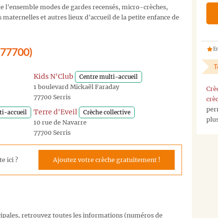
e l'ensemble modes de gardes recensés, micro-crèches,
maternelles et autres lieux d'accueil de la petite enfance de
 (77700)
En
T
Kids N'Club
Centre multi-accueil
1 boulevard Mickaël Faraday
Crè
77700 Serris
crè
per
Terre d'Eveil
ti-accueil
Crèche collective
plu
10 rue de Navarre
77700 Serris
e ici ?
Ajoutez votre crèche gratuitement !
cipales, retrouvez toutes les informations (numéros de