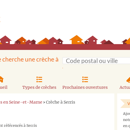
e cherche une crèche à
ueil
Types de crèches
Prochaines ouvertures
Actua
es en Seine-et-Marne
›
Crèche à Serris
V
Ajo
not
t référencés à Serris
en q