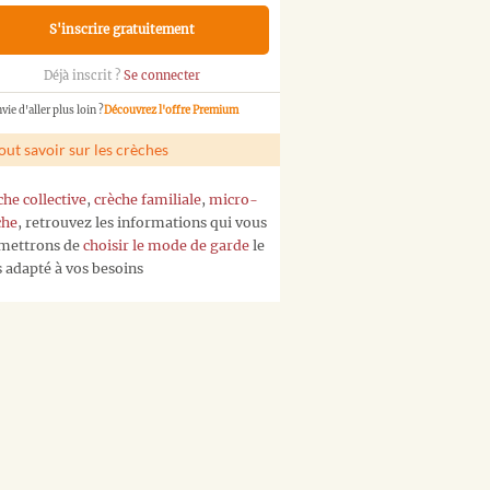
S'inscrire gratuitement
Déjà inscrit ?
Se connecter
vie d'aller plus loin ?
Découvrez l'offre Premium
out savoir sur les crèches
che collective
,
crèche familiale
,
micro-
che
, retrouvez les informations qui vous
mettrons de
choisir le mode de garde
le
s adapté à vos besoins