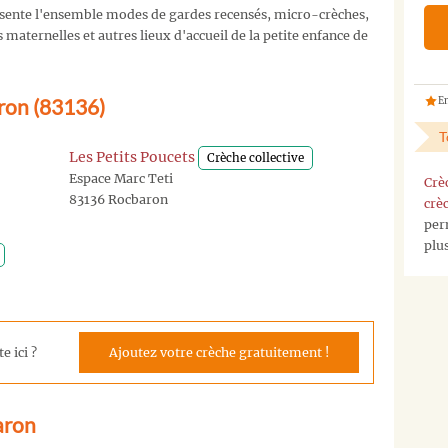
sente l'ensemble modes de gardes recensés, micro-crèches,
maternelles et autres lieux d'accueil de la petite enfance de
aron (83136)
En
T
Les Petits Poucets
Crèche collective
Espace Marc Teti
Crè
83136 Rocbaron
crè
per
plu
e ici ?
Ajoutez votre crèche gratuitement !
aron