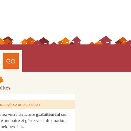
GO
lités
ous gérez une crèche ?
utez votre structure
gratuitement
sur
re annuaire et gérez vos informations
uelques clics.