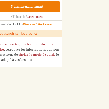
S'inscrire gratuitement
Déjà inscrit ?
Se connecter
vie d'aller plus loin ?
Découvrez l'offre Premium
out savoir sur les crèches
che collective
,
crèche familiale
,
micro-
che
, retrouvez les informations qui vous
mettrons de
choisir le mode de garde
le
s adapté à vos besoins