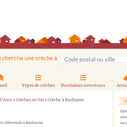
e cherche une crèche à
ueil
Types de crèches
Prochaines ouvertures
Actua
d'Azur
›
Crèches en Var
›
Crèche à Rocbaron
V
Ajo
not
nt référencés à Rocbaron
en q