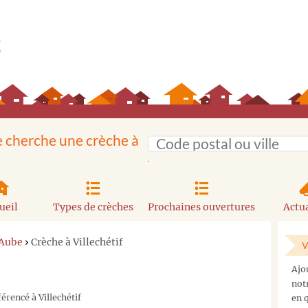
e cherche une crèche à
ueil
Types de crèches
Prochaines ouvertures
Actua
 Aube
›
Crèche à Villechétif
V
Ajo
not
érencé à Villechétif
en q