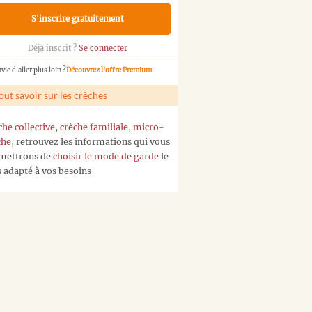
S'inscrire gratuitement
Déjà inscrit ?
Se connecter
vie d'aller plus loin ?
Découvrez l'offre Premium
out savoir sur les crèches
che collective
,
crèche familiale
,
micro-
che
, retrouvez les informations qui vous
mettrons de
choisir le mode de garde
le
s adapté à vos besoins