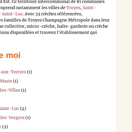
d Est. Ce territoire intercommunal de 81 communes
omprend notamment les villes de
Troyes
,
Saint-
e-Saint-Luc
. Avec 23 crèches référencées,
es familles de Troyes Champagne Métropole dans leur
e collective, micro-crèche, halte-garderie ou crèche
tions disponibles et trouvez l'établissement qui
e moi
s-aux-Tertres
(1)
-Marie
(1)
les-Villas
(1)
-Saint-Luc
(4)
-les-Vergers
(1)
e
(2)