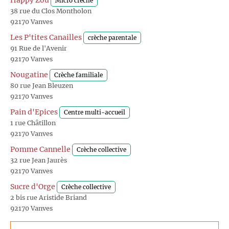
Happy Zou
Micro crèche
38 rue du Clos Montholon
92170 Vanves
Les P'tites Canailles
crèche parentale
91 Rue de l'Avenir
92170 Vanves
Nougatine
Crèche familiale
80 rue Jean Bleuzen
92170 Vanves
Pain d'Epices
Centre multi-accueil
1 rue Châtillon
92170 Vanves
Pomme Cannelle
Crèche collective
32 rue Jean Jaurès
92170 Vanves
Sucre d'Orge
Crèche collective
2 bis rue Aristide Briand
92170 Vanves