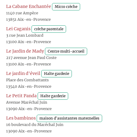
La Cabane Enchantée
Micro crèche
1140 rue Ampère
13851 Aix-en-Provence
Lei Caganis
crèche parentale
3 rue Jean Lombard
13100 Aix-en-Provence
Le Jardin de Mady
Centre multi-accueil
217 avenue Jean Paul Coste
13100 Aix-en-Provence
Le jardin d'éveil
Halte garderie
Place des Combattants
13540 Aix-en-Provence
Le Petit Panda
Halte garderie
Avenue Maréchal Juin
13090 Aix-en-Provence
Les bambinos
maison d'assistantes maternelles
16 boulevard du Maréchal Juin
13090 Aix-en-Provence