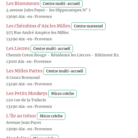
Les Bisounours
Centre multi-accueil
4 avenue Jules Payot - les Hippocampes N° 7
13090 Aix-en-Provence
Les Chérubins d'Aix les Milles
Centre maternel
975 Rue André Ampère les Milles
13290 Aix-en-Provence
Les Lierres
Centre multi-accueil
Chemin Coton Rouge - Résidence les Lierres - Bâtiment B2
13100 Aix-en-Provence
Les Milles Pattes
Centre multi-accueil
6 Cours Bremond
13290 Aix-en-Provence
Les Petits Monkeys
Micro crèche
120 rue de la Tuilerie
13290 Aix-en-Provence
L'île au trésor
Micro crèche
Avenue Jean Pares
13090 Aix-en-Provence