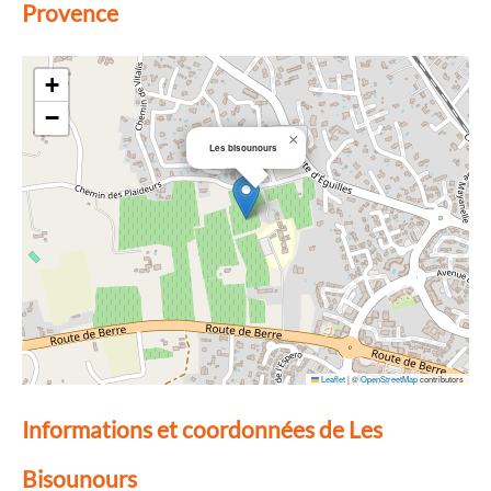
Provence
+
−
×
Les bisounours
Leaflet
|
©
OpenStreetMap
contributors
Informations et coordonnées de Les
Bisounours