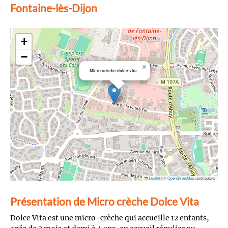
Fontaine-lès-Dijon
+
−
×
Micro crèche dolce vita
Leaflet
|
©
OpenStreetMap
contributors
Présentation de Micro crèche Dolce Vita
Dolce Vita est une micro-crèche qui accueille 12 enfants,