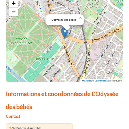
+
−
×
L'odyssée des bébés
Leaflet
|
©
OpenStreetMap
contributors
Informations et coordonnées de L'Odyssée
des bébés
Contact
Téléphone disponible