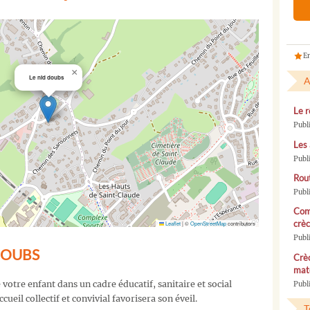
En
×
Le nid doubs
A
Le r
Publ
Les 
Publ
Rou
Publ
Com
crèc
Leaflet
|
©
OpenStreetMap
contributors
Publ
 DOUBS
Crèc
mate
e votre enfant dans un cadre éducatif, sanitaire et social
Publi
ueil collectif et convivial favorisera son éveil.
T