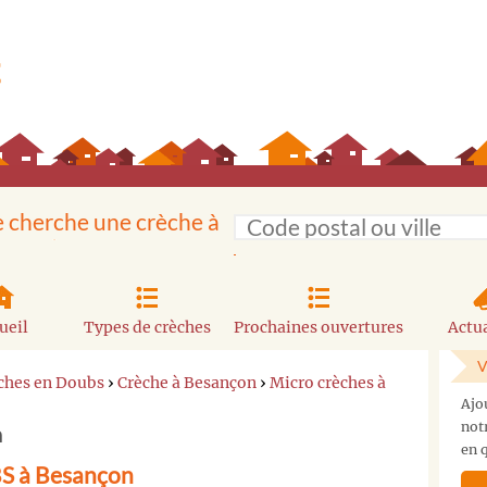
e cherche une crèche à
ueil
Types de crèches
Prochaines ouvertures
Actua
V
ches en Doubs
›
Crèche à Besançon
›
Micro crèches à
Ajo
not
n
en q
S à Besançon