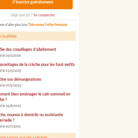
S'inscrire gratuitement
Déjà inscrit ?
Se connecter
vie d'aller plus loin ?
Découvrez l'offre Premium
ctualités
ôle des coquillages d’allaitement
ié le 29/1/2026
avantages de la crèche pour les tout-petits
ié le 23/9/2025
tine sos démangeaisons
ié le 07/9/2025
ment bien aménager le coin sommeil en
he ?
ié le 04/8/2025
he, nounou à domicile ou assistante
rnelle ?
é le 19/7/2025
out savoir sur les crèches