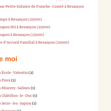
nne Petite Enfance de Franche-Comté à Besançon
amps à Besançon (25000)
trapon HG à Besançon (25000)
trapon à Besançon (25000)
ce d'Accueil Familial à Besançon (25000)
e moi
à École-Valentin
(2)
à Pirey
(1)
à Miserey-Salines
(1)
 à Châtillon-le-Duc
(1)
à Serre-les-Sapins
(1)