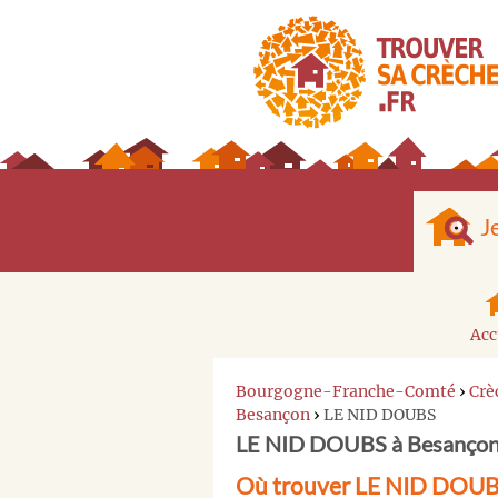
J
Acc
Bourgogne-Franche-Comté
›
Crè
Besançon
›
LE NID DOUBS
LE NID DOUBS à Besanço
Où trouver LE NID DOUB