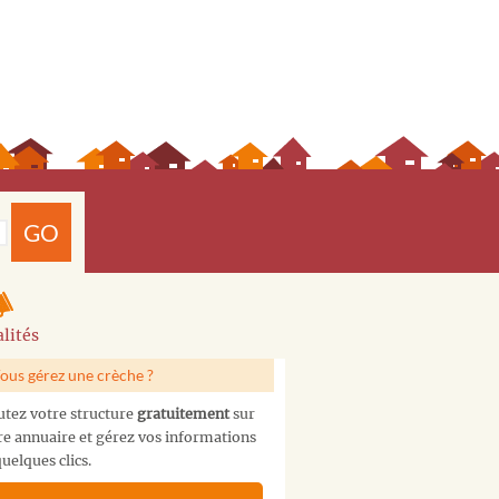
GO
lités
ous gérez une crèche ?
utez votre structure
gratuitement
sur
re annuaire et gérez vos informations
uelques clics.