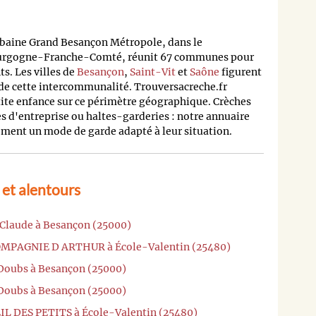
rbaine Grand Besançon Métropole, dans le
urgogne-Franche-Comté, réunit 67 communes pour
s. Les villes de
Besançon
,
Saint-Vit
et
Saône
figurent
s de cette intercommunalité. Trouversacreche.fr
etite enfance sur ce périmètre géographique. Crèches
s d'entreprise ou haltes-garderies : notre annuaire
dement un mode de garde adapté à leur situation.
et alentours
t Claude à Besançon (25000)
COMPAGNIE D ARTHUR à École-Valentin (25480)
yDoubs à Besançon (25000)
yDoubs à Besançon (25000)
EIL DES PETITS à École-Valentin (25480)