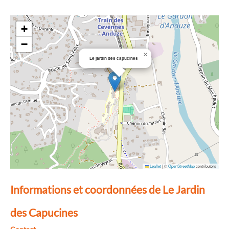
+
−
×
Le jardin des capucines
Leaflet
|
©
OpenStreetMap
contributors
Informations et coordonnées de Le Jardin
des Capucines