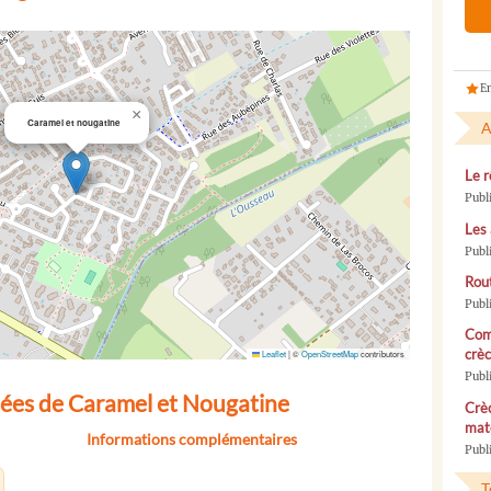
En
×
Caramel et nougatine
A
Le r
Publ
Les 
Publ
Rou
Publ
Com
crèc
Leaflet
|
©
OpenStreetMap
contributors
Publ
ées de Caramel et Nougatine
Crèc
mate
Informations complémentaires
Publi
T