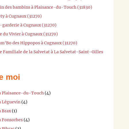
rain des bambins à Plaisance-du-Touch (31830)
ety à Cugnaux (31270)
e-garderie à Cugnaux (31270)
e du Vivier à Cugnaux (31270)
Mam'Bo des Hippopos à Cugnaux (31270)
 Familiale de la Salvetat à La Salvetat-Saint-Gilles
e moi
 à Plaisance-du-Touch
(4)
à Léguevin
(4)
à Brax
(1)
 à Fonsorbes
(4)
à Pibrac
(3)