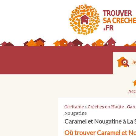
J
Acc
Occitanie
›
Crèches en Haute-Gar
Nougatine
Caramel et Nougatine à La S
Où trouver Caramel et Nou