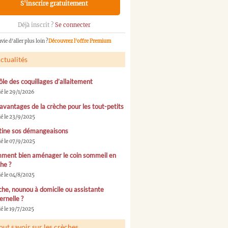
S'inscrire gratuitement
Déjà inscrit ?
Se connecter
vie d'aller plus loin ?
Découvrez l'offre Premium
ctualités
ôle des coquillages d’allaitement
ié le 29/1/2026
avantages de la crèche pour les tout-petits
ié le 23/9/2025
tine sos démangeaisons
ié le 07/9/2025
ment bien aménager le coin sommeil en
he ?
ié le 04/8/2025
he, nounou à domicile ou assistante
rnelle ?
é le 19/7/2025
out savoir sur les crèches