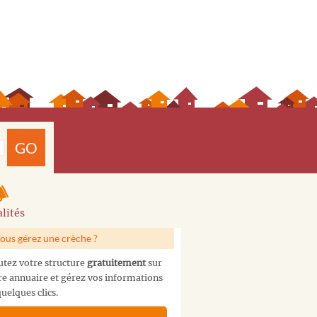
GO
lités
ous gérez une crèche ?
utez votre structure
gratuitement
sur
re annuaire et gérez vos informations
uelques clics.