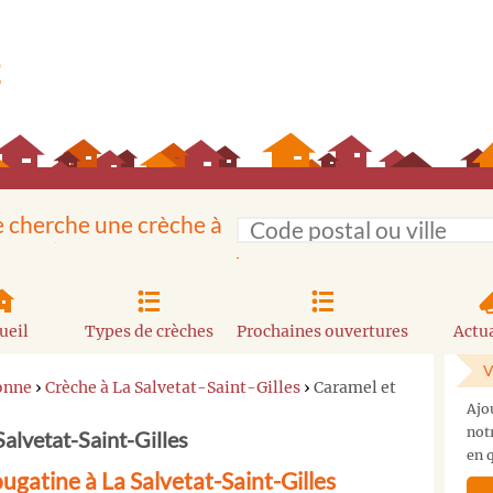
e cherche une crèche à
ueil
Types de crèches
Prochaines ouvertures
Actua
V
onne
›
Crèche à La Salvetat-Saint-Gilles
›
Caramel et
Ajo
not
alvetat-Saint-Gilles
en q
gatine à La Salvetat-Saint-Gilles