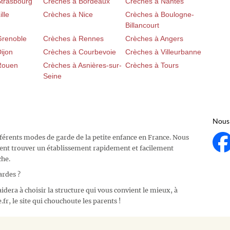
Strasbourg
Crèches à Bordeaux
Crèches à Nantes
lle
Crèches à Nice
Crèches à Boulogne-
Billancourt
Grenoble
Crèches à Rennes
Crèches à Angers
ijon
Crèches à Courbevoie
Crèches à Villeurbanne
Rouen
Crèches à Asnières-sur-
Crèches à Tours
Seine
Nous 
fférents modes de garde de la petite enfance en France. Nous
ent trouver un établissement rapidement et facilement
che.
ardes ?
idera à choisir la structure qui vous convient le mieux, à
fr, le site qui chouchoute les parents !