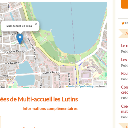
En
×
Multi-accueil les lutins
A
Le r
Publ
Les 
Publ
Rou
Publ
Leaflet
|
©
OpenStreetMap
contributors
Com
crèc
es de Multi-accueil les Lutins
Publ
Crèc
Informations complémentaires
mate
Publi
T