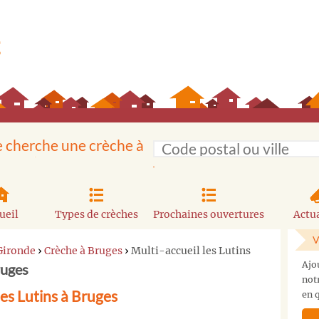
e cherche une crèche à
ueil
Types de crèches
Prochaines ouvertures
Actua
V
Gironde
›
Crèche à Bruges
›
Multi-accueil les Lutins
Ajo
ruges
not
les Lutins à Bruges
en q