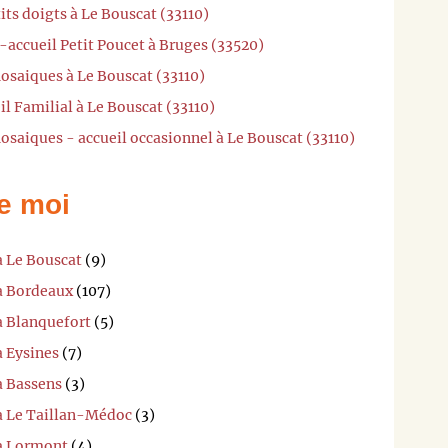
its doigts à Le Bouscat (33110)
-accueil Petit Poucet à Bruges (33520)
osaiques à Le Bouscat (33110)
l Familial à Le Bouscat (33110)
osaiques - accueil occasionnel à Le Bouscat (33110)
e moi
à Le Bouscat
(9)
 à Bordeaux
(107)
à Blanquefort
(5)
à Eysines
(7)
à Bassens
(3)
 à Le Taillan-Médoc
(3)
 à Lormont
(4)