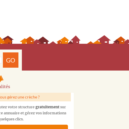
GO
lités
ous gérez une crèche ?
utez votre structure
gratuitement
sur
re annuaire et gérez vos informations
uelques clics.