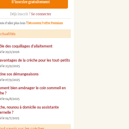
S'inscrire gratuitement
Déjà inscrit ?
Se connecter
vie d'aller plus loin ?
Découvrez l'offre Premium
ctualités
ôle des coquillages d’allaitement
ié le 29/1/2026
avantages de la crèche pour les tout-petits
ié le 23/9/2025
tine sos démangeaisons
ié le 07/9/2025
ment bien aménager le coin sommeil en
he ?
ié le 04/8/2025
he, nounou à domicile ou assistante
rnelle ?
é le 19/7/2025
out savoir sur les crèches