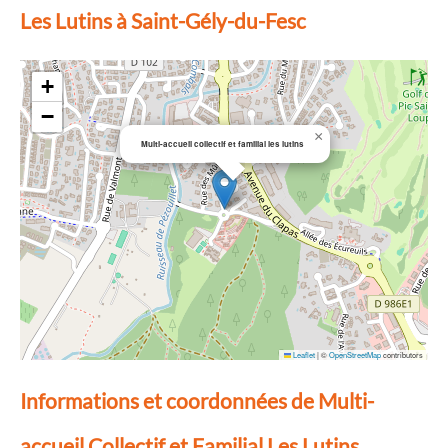
Les Lutins à Saint-Gély-du-Fesc
+
−
×
Multi-accueil collectif et familial les lutins
Leaflet
|
©
OpenStreetMap
contributors
Informations et coordonnées de Multi-
accueil Collectif et Familial Les Lutins