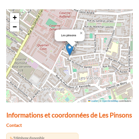
+
−
×
Les pinsons
Leaflet
|
©
OpenStreetMap
contributors
Informations et coordonnées de Les Pinsons
Contact
Téléphone disponible