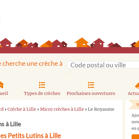
e cherche une crèche à
ueil
Types de crèches
Prochaines ouvertures
Actua
V
rd
›
Crèche à Lille
›
Micro crèches à Lille
›
Le Royaume
Ajo
not
 à Lille
en q
 Petits Lutins à Lille