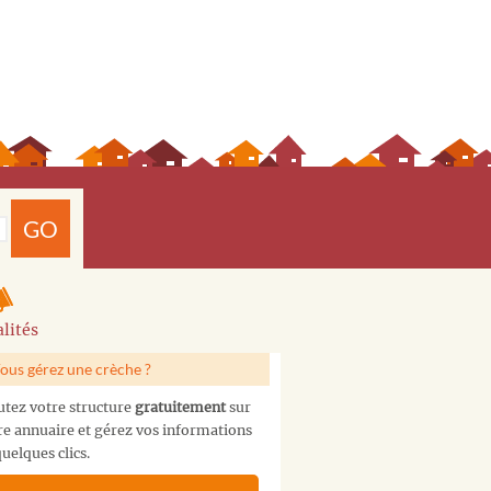
GO
lités
ous gérez une crèche ?
utez votre structure
gratuitement
sur
re annuaire et gérez vos informations
uelques clics.