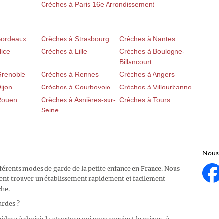
Crèches à Paris 16e Arrondissement
Bordeaux
Crèches à Strasbourg
Crèches à Nantes
Nice
Crèches à Lille
Crèches à Boulogne-
Billancourt
Grenoble
Crèches à Rennes
Crèches à Angers
ijon
Crèches à Courbevoie
Crèches à Villeurbanne
Rouen
Crèches à Asnières-sur-
Crèches à Tours
Seine
Nous 
fférents modes de garde de la petite enfance en France. Nous
ent trouver un établissement rapidement et facilement
che.
ardes ?
idera à choisir la structure qui vous convient le mieux, à