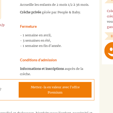
Accueille les enfants de 2 mois 1/2 à 36 mois.
Crè
Crèche privée
gérée par People & Baby.
crè
vou
m/p
Fermeture
gar
- 1 semaine en avril,
I
- 3 semaines en été,
- 1 semaine en fin d'année.
Conditions d'admission
Informations et inscriptions
auprès de la
crèche.
Mettez-la en valeur avec l'offre
?
Premium