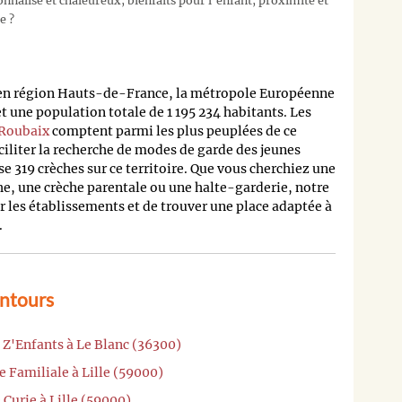
nalisé et chaleureux, bienfaits pour l’enfant, proximité et
e ?
 en région Hauts-de-France, la métropole Européenne
 une population totale de 1 195 234 habitants. Les
Roubaix
comptent parmi les plus peuplées de ce
ciliter la recherche de modes de garde des jeunes
e 319 crèches sur ce territoire. Que vous cherchiez une
he, une crèche parentale ou une halte-garderie, notre
les établissements et de trouver une place adaptée à
.
entours
t Z'Enfants à Le Blanc (36300)
e Familiale à Lille (59000)
 Curie à Lille (59000)