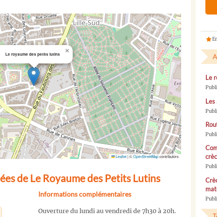
En
×
Le royaume des petits lutins
A
Le r
Publ
Les 
Publ
Rou
Publ
Com
crèc
Leaflet
|
©
OpenStreetMap
contributors
Publ
ées de Le Royaume des Petits Lutins
Crèc
mate
Informations complémentaires
Publi
Ouverture du lundi au vendredi de 7h30 à 20h.
T