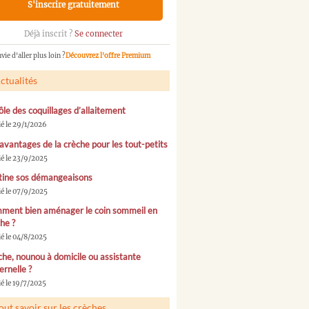
S'inscrire gratuitement
Déjà inscrit ?
Se connecter
vie d'aller plus loin ?
Découvrez l'offre Premium
ctualités
ôle des coquillages d’allaitement
ié le 29/1/2026
avantages de la crèche pour les tout-petits
ié le 23/9/2025
tine sos démangeaisons
ié le 07/9/2025
ment bien aménager le coin sommeil en
he ?
ié le 04/8/2025
he, nounou à domicile ou assistante
rnelle ?
é le 19/7/2025
out savoir sur les crèches