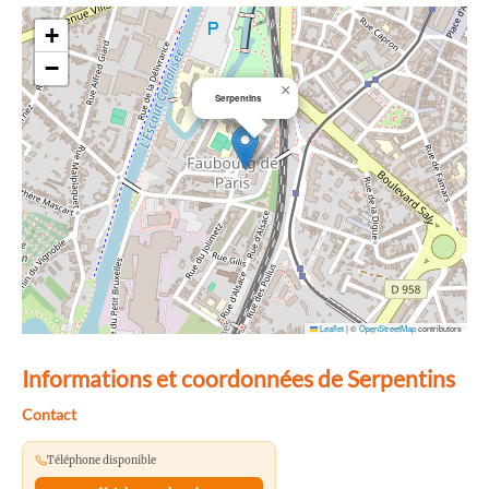
+
−
×
Serpentins
Leaflet
|
©
OpenStreetMap
contributors
Informations et coordonnées de Serpentins
Contact
Téléphone disponible