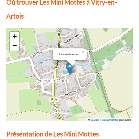
Où trouver Les Mini Mottes à Vitry-en-
Artois
+
−
×
Les mini mottes
Leaflet
|
©
OpenStreetMap
contributors
Présentation de Les Mini Mottes