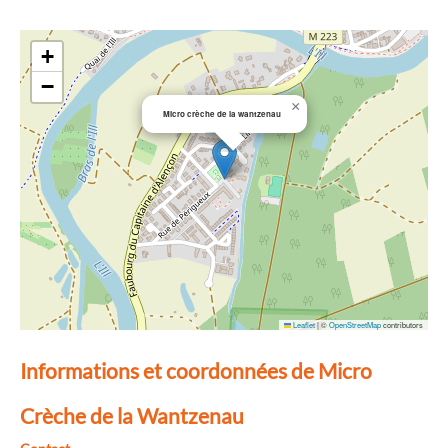
+
−
×
Micro crèche de la wantzenau
Leaflet
|
©
OpenStreetMap
contributors
Informations et coordonnées de Micro
Crèche de la Wantzenau